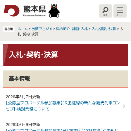
ペ
メ
ー
ニ
検
メ
ジ
ュ
索
ニ
の
ー
ュ
ー
先
を
ホーム
>
分類でさがす
>
県の紹介・計画・入札
>
入札・契約・決算
>
入
現在地
頭
飛
札・契約・決算
で
ば
す
し
本
。
て
文
入札・契約・決算
本
文
へ
基本情報
2026年8月7日更新
【公募型プロポーザル参加募集】JR肥薩線の新たな観光列車コン
セプト検討業務について
2026年6月9日更新
【公募型プロポーザル参加募集】令和8年度（2026年度）くまもと