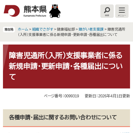
ペ
メ
ー
ニ
検
メ
ジ
ュ
索
ニ
の
ー
ュ
ー
先
を
ホーム
>
組織でさがす
>
健康福祉部
>
障がい者支援課
>
障害児通所
現在地
頭
飛
（入所）支援事業者に係る新規申請・更新申請・各種届出について
で
ば
す
し
本
。
て
文
障害児通所（入所）支援事業者に係る
本
新規申請・更新申請・各種届出につい
文
へ
て
ページ番号：0099319
更新日：2026年4月1日更新
各種申請・届出に関するお問い合わせについて