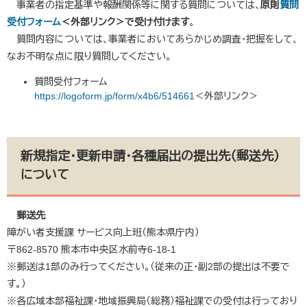
事業者の指定基準や報酬関係等に関する質問については、
原則
質問
受付フォーム
＜外部リンク＞
で受け付けます
。
質問内容については、事業者においてあらかじめ調査・把握をして、
なお不明な点に限り質問してください。
質問受付フォーム
https://logoform.jp/form/x4b6/514661
＜外部リンク＞
新規指定・更新申請・各種届出の提出先（郵送先）
について
郵送先
障がい者支援課 サービス向上班（熊本県庁内）
〒862-8570 熊本市中央区水前寺6-18-1
※郵送は1部のみ行ってください。（従来の正・副2部の提出は不要で
す。）
※各広域本部福祉課・地域振興局（総務）福祉課での受付は行っており