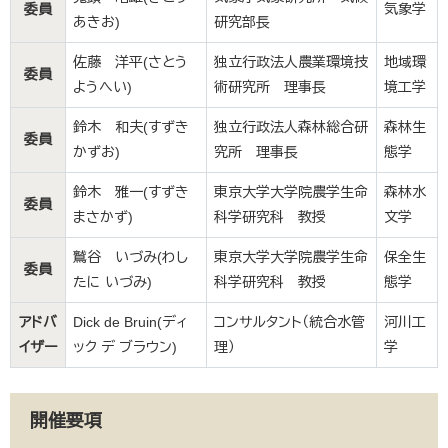
委員
気象学
あきお)
研究部長
佐藤 洋平(さとう
独立行政法人農業環境技
地域環
委員
ようへい)
術研究所 理事長
境工学
鈴木 和夫(すずき
独立行政法人森林総合研
森林生
委員
かずお)
究所 理事長
態学
鈴木 雅一(すずき
東京大学大学院農学生命
森林水
委員
まさかず)
科学研究科 教授
文学
鷲谷 いづみ(わし
東京大学大学院農学生命
保全生
委員
たに いづみ)
科学研究科 教授
態学
アドバ
Dick de Bruin(ディ
コンサルタント（統合水管
河川工
イザー
ック デ ブラウン)
理）
学
開催要項