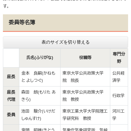
す。
委員等名簿
表のサイズを切り替える
専門分
氏名(ふりがな)
役職等
野
金本 良嗣(かねも
東京大学公共政策大学
公共経
座長
と よしつぐ)
院 院長
済学
座長
森田 朗(もりた あ
東京大学公共政策大学
行政学
代理
きら)
院 教授
池田 駿介(いけだ
東京工業大学大学院理工
河川工
委員
しゅんすけ)
学研究科 教授
学
鬼頭 昭雄(きとう
気象庁気象研究所 気候