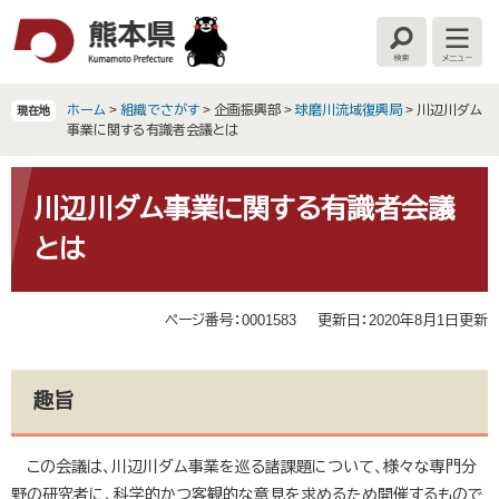
ペ
メ
ー
ニ
検
メ
ジ
ュ
索
ニ
の
ー
ュ
ー
先
を
ホーム
>
組織でさがす
>
企画振興部
>
球磨川流域復興局
>
川辺川ダム
現在地
頭
飛
事業に関する有識者会議とは
で
ば
す
し
本
。
て
文
川辺川ダム事業に関する有識者会議
本
とは
文
へ
ページ番号：0001583
更新日：2020年8月1日更新
趣旨
この会議は、川辺川ダム事業を巡る諸課題について、様々な専門分
野の研究者に、科学的かつ客観的な意見を求めるため開催するもので