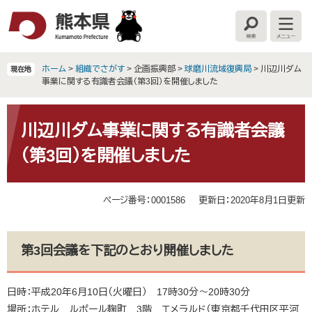
ペ
メ
ー
ニ
検
メ
ジ
ュ
索
ニ
の
ー
ュ
ー
先
を
ホーム
>
組織でさがす
>
企画振興部
>
球磨川流域復興局
>
川辺川ダム
現在地
頭
飛
事業に関する有識者会議（第3回）を開催しました
で
ば
す
し
本
。
て
文
川辺川ダム事業に関する有識者会議
本
（第3回）を開催しました
文
へ
ページ番号：0001586
更新日：2020年8月1日更新
第3回会議を下記のとおり開催しました
日時：平成20年6月10日（火曜日） 17時30分～20時30分
場所：ホテル ルポール麹町 3階 エメラルド（東京都千代田区平河