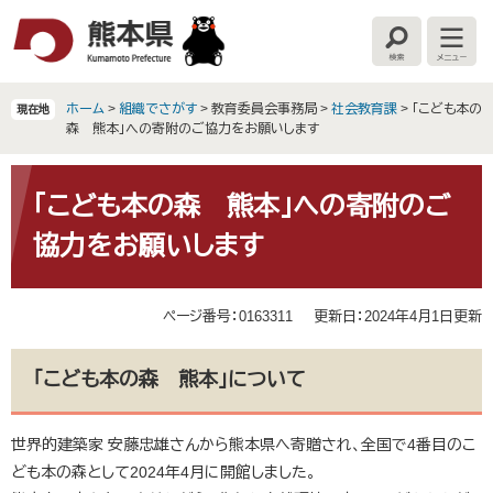
ペ
メ
ー
ニ
検
メ
ジ
ュ
索
ニ
の
ー
ュ
ー
先
を
ホーム
>
組織でさがす
>
教育委員会事務局
>
社会教育課
>
「こども本の
現在地
頭
飛
森 熊本」への寄附のご協力をお願いします
で
ば
す
し
本
。
て
文
「こども本の森 熊本」への寄附のご
本
協力をお願いします
文
へ
ページ番号：0163311
更新日：2024年4月1日更新
「こども本の森 熊本」について
世界的建築家 安藤忠雄さんから熊本県へ寄贈され、全国で4番目のこ
ども本の森として2024年4月に開館しました。