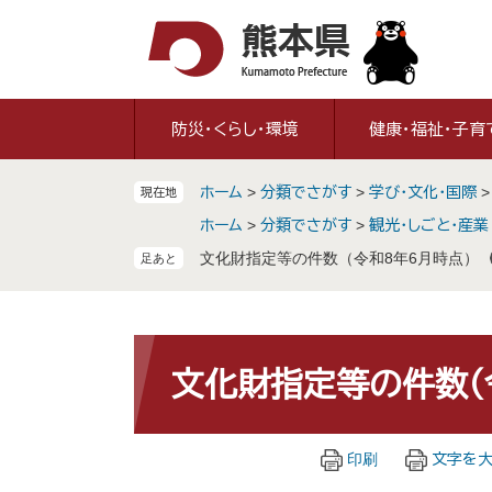
ペ
メ
ー
ニ
ジ
ュ
の
ー
先
を
防災・くらし・環境
健康・福祉・子育
頭
飛
で
ば
ホーム
>
分類でさがす
>
学び・文化・国際
現在地
す
し
。
て
ホーム
>
分類でさがす
>
観光・しごと・産業
本
文化財指定等の件数（令和8年6月時点）
文
へ
本
文
文化財指定等の件数（
印刷
文字を大