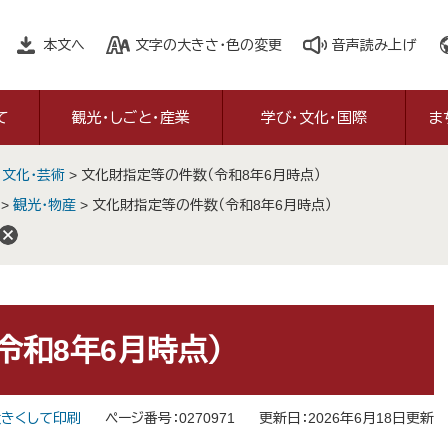
本文へ
文字の大きさ・色の変更
音声読み上げ
て
観光・しごと・産業
学び・文化・国際
ま
>
文化・芸術
>
文化財指定等の件数（令和8年6月時点）
>
観光・物産
>
文化財指定等の件数（令和8年6月時点）
令和8年6月時点）
きくして印刷
ページ番号：0270971
更新日：2026年6月18日更新