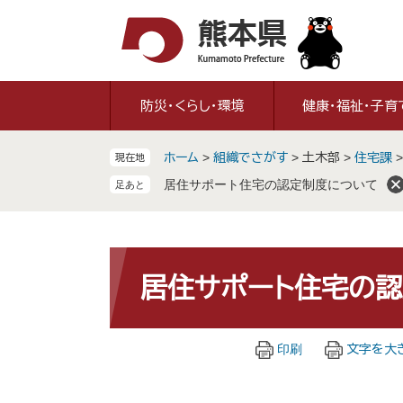
ペ
メ
ー
ニ
ジ
ュ
の
ー
先
を
防災・くらし・環境
健康・福祉・子育
頭
飛
で
ば
ホーム
>
組織でさがす
>
土木部
>
住宅課
現在地
す
し
。
て
居住サポート住宅の認定制度について
本
文
へ
本
文
居住サポート住宅の
印刷
文字を大