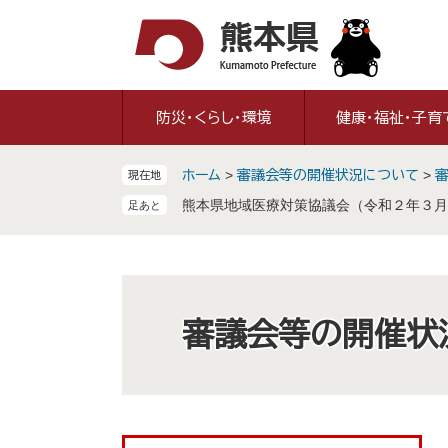
ペ
メ
ー
ニ
ジ
ュ
の
ー
先
を
防災・くらし・環境
健康・福祉・子育
頭
飛
で
ば
ホーム
>
審議会等の開催状況について
>
現在地
す
し
。
て
熊本県地域医療対策協議会（令和２年３月
本
文
へ
審議会等の開催状