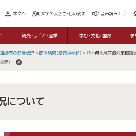
本文へ
文字の大きさ・色の変更
音声読み上げ
て
観光・しごと・産業
学び・文化・国際
ま
審議会等の開催状況
>
開催結果（健康福祉部）
>
熊本県地域医療対策協議会
書面）
況について
本