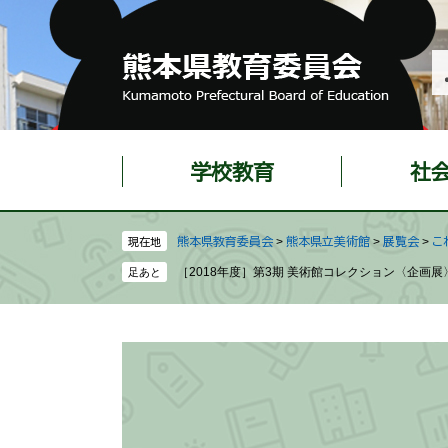
ペ
メ
ー
ニ
ジ
ュ
の
ー
先
を
頭
飛
で
ば
学校教育
社
す
し
。
て
本
熊本県教育委員会
>
熊本県立美術館
>
展覧会
>
こ
現在地
文
［2018年度］第3期 美術館コレクション〈企画
へ