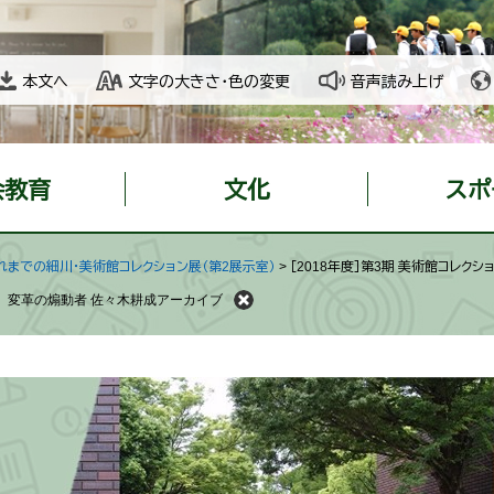
本文へ
文字の大きさ・色の変更
音声読み上げ
会教育
文化
スポ
れまでの細川・美術館コレクション展（第2展示室）
>
［2018年度］第3期 美術館コレク
展〉変革の煽動者 佐々木耕成アーカイブ