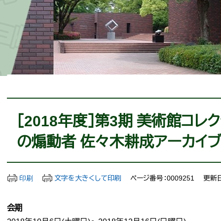
本
文
［2018年度］第3期 美術館コレ
の煽動者 佐々木耕成アーカイ
印刷
文字を大きくして印刷
ページ番号：0009251
更新日
会期