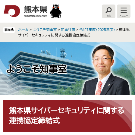
ペ
メ
ー
ニ
検
メ
ジ
ュ
索
ニ
の
ー
ュ
ー
先
を
ホーム
>
ようこそ知事室
>
知事往来
>
令和7年度（2025年度）
>
熊本県
現在地
頭
飛
サイバーセキュリティに関する連携協定締結式
で
ば
す
し
。
て
本
文
ようこそ知事室
へ
本
文
熊本県サイバーセキュリティに関する
連携協定締結式