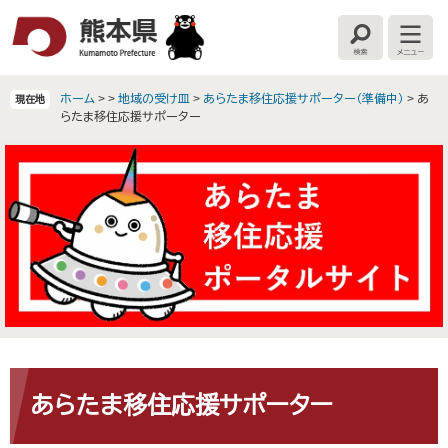
ペ
メ
ー
ニ
検
メ
ジ
ュ
索
ニ
の
ー
ュ
ー
先
を
ホーム
>
>
地域の受け皿
>
あらたま移住応援サポーター（準備中）
>
あ
現在地
頭
飛
らたま移住応援サポーター
で
ば
す
し
。
て
本
文
へ
本
文
あらたま移住応援サポーター