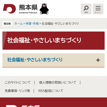
ペ
メ
ー
ニ
検
メ
ジ
ュ
索
ニ
の
ー
ュ
ー
先
を
ホーム
>
申請・手続
>
社会福祉・やさしいまちづくり
現在地
頭
飛
で
ば
本
す
し
文
社会福祉・やさしいまちづくり
。
て
本
文
へ
社会福祉・やさしいまちづくり
このサイトについて
個人情報の取扱いについて
免責事項・リンク等
RSS配信について