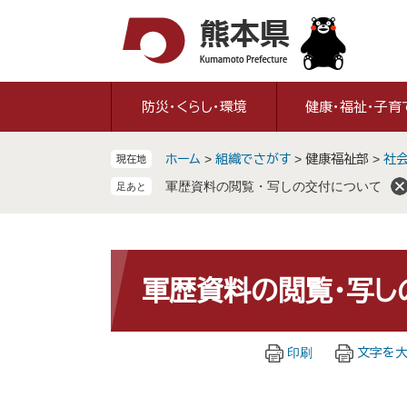
ペ
メ
ー
ニ
ジ
ュ
の
ー
先
を
防災・くらし・環境
健康・福祉・子育
頭
飛
で
ば
ホーム
>
組織でさがす
>
健康福祉部
>
社
現在地
す
し
。
て
軍歴資料の閲覧・写しの交付について
本
文
へ
本
文
軍歴資料の閲覧・写し
印刷
文字を大