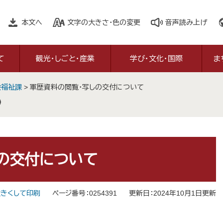
本文へ
文字の大きさ・色の変更
音声読み上げ
て
観光・しごと・産業
学び・文化・国際
ま
会福祉課
>
軍歴資料の閲覧・写しの交付について
の交付について
きくして印刷
ページ番号：0254391
更新日：2024年10月1日更新