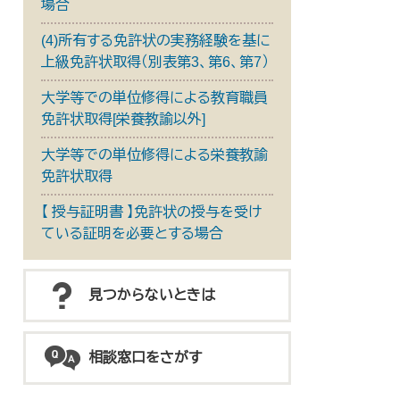
場合
(4)所有する免許状の実務経験を基に
上級免許状取得（別表第3、第6、第7）
大学等での単位修得による教育職員
免許状取得[栄養教諭以外]
大学等での単位修得による栄養教諭
免許状取得
【 授与証明書 】免許状の授与を受け
ている証明を必要とする場合
見つからないときは
相談窓口をさがす