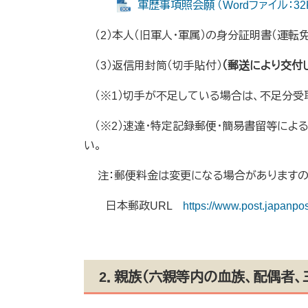
軍歴事項照会願 （Wordファイル：32
（2）本人（旧軍人・軍属）の身分証明書（運転
（3）返信用封筒（切手貼付）
（郵送により交付
（※1）切手が不足している場合は、不足分受
（※2）速達・特定記録郵便・簡易書留等によ
い。
注：郵便料金は変更になる場合がありますので
日本郵政URL
https://www.post.japanpo
2．親族（六親等内の血族、配偶者