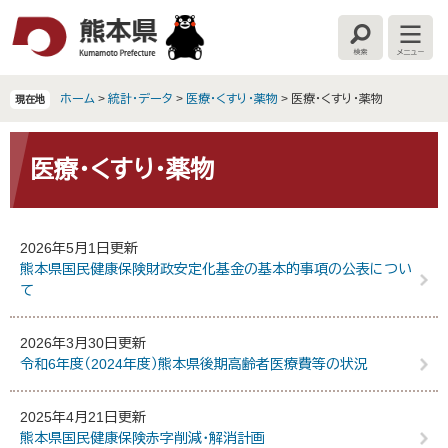
ペ
メ
ー
ニ
検
メ
ジ
ュ
索
ニ
の
ー
ュ
ー
先
を
ホーム
>
統計・データ
>
医療・くすり・薬物
>
医療・くすり・薬物
現在地
頭
飛
で
ば
本
す
し
文
医療・くすり・薬物
。
て
本
文
へ
2026年5月1日更新
熊本県国民健康保険財政安定化基金の基本的事項の公表につい
て
2026年3月30日更新
令和6年度（2024年度）熊本県後期高齢者医療費等の状況
2025年4月21日更新
熊本県国民健康保険赤字削減・解消計画