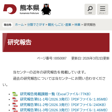
ペ
メ
ー
ニ
検
メ
ジ
ュ
索
ニ
の
ー
ュ
ー
先
を
ホーム
>
分類でさがす
>
観光・しごと・産業
>
林業
>
研究報告
現在地
頭
飛
で
ば
本
す
し
文
研究報告
。
て
本
文
ページ番号：0050087
更新日：2026年3月2日更新
へ
当センターの近年の研究報告を掲載しています。
過去の研究報告については当センターにお問い合わせくださ
い。
研究報告掲載課題一覧 （Excelファイル：77KB）
研究報告第51-1号（2026.3発行） （PDFファイル：1.85MB）
研究報告第51-2号（2026.3発行） （PDFファイル：240KB）
研究報告第51-3号（2026.3発行） （PDFファイル：1.46MB）