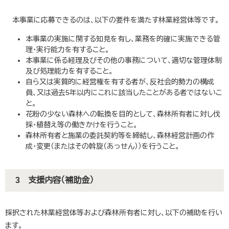
本事業に応募できるのは、以下の要件を満たす林業経営体等です。
本事業の実施に関する知見を有し、業務を的確に実施できる管
理・実行能力を有すること。
本事業に係る経理及びその他の事務について、適切な管理体制
及び処理能力を有すること。
自ら又は実質的に経営権を有する者が、反社会的勢力の構成
員、又は過去5年以内にこれに該当したことがある者ではないこ
と。
花粉の少ない森林への転換を目的として、森林所有者に対し伐
採・植替え等の働きかけを行うこと。
森林所有者と施業の委託契約等を締結し、森林経営計画の作
成・変更（またはその斡旋（あっせん））を行うこと。
3 支援内容（補助金）
採択された林業経営体等および森林所有者に対し、以下の補助を行い
ます。