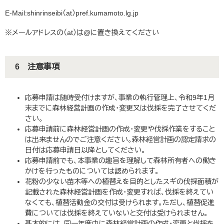
E-Mail:shinrinseibi（at）pref.kumamoto.lg.jp
※メールアドレスの（at）は@に置き換えてください
6 注意事項
応募申請は随時受付けますが、事業の執行管理上、令和9年1月
末までに森林経営計画の作成・変更又は伐採を完了させてくだ
さい。
応募申請前に森林経営計画の作成・変更や伐採作業をすること
は出来ませんのでご注意ください。森林経営計画の認定請求の
日付は応募申請日以降としてください。
応募申請前でも、本事業の趣旨を理解して森林所有者への働き
かけを行ったものについては認められます。
花粉の少ない苗木等への植替えを目的としたスギの伐採面積が
記載された森林経営計画を作成・変更すれば、伐採を終えてい
なくても、植替活動金の交付は受けられます。ただし、植替促進
費については伐採を終えていないと交付は受けられません。
基本的には、同一年度中に森林経営計画の作成・変更と伐採を