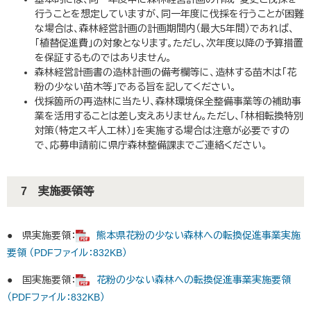
行うことを想定していますが、同一年度に伐採を行うことが困難
な場合は、森林経営計画の計画期間内（最大5年間）であれば、
「植替促進費」の対象となります。ただし、次年度以降の予算措置
を保証するものではありません。
森林経営計画書の造林計画の備考欄等に、造林する苗木は「花
粉の少ない苗木等」である旨を記してください。
伐採箇所の再造林に当たり、森林環境保全整備事業等の補助事
業を活用することは差し支えありません。ただし、「林相転換特別
対策（特定スギ人工林）」を実施する場合は注意が必要ですの
で、応募申請前に県庁森林整備課までご連絡ください。
7 実施要領等
● 県実施要領：
熊本県花粉の少ない森林への転換促進事業実施
要領 （PDFファイル：832KB）
● 国実施要領：
花粉の少ない森林への転換促進事業実施要領
（PDFファイル：832KB）