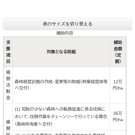
表のサイズを切り替える
補助内容
支
補助
援
金額
対象となる取組
項
（定
目
額）
植
替
森林経営計画の作成・変更等の取組（林業経営体等
12万
活
へ交付）
円/ha
動
金
(1) 花粉の少ない森林への転換促進に係る伐採に
35万
おいて、伐倒作業をチェーンソーで行っている場合
円/ha
植
（森林所有者へ交付）
替
促