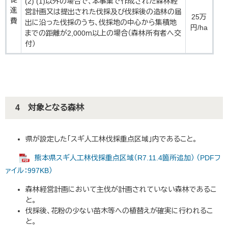
(2) (1)以外の場合で、本事業で作成された森林経
進
営計画又は提出された伐採及び伐採後の造林の届
25万
費
出に沿った伐採のうち、伐採地の中心から集積地
円/ha
までの距離が2,000ｍ以上の場合（森林所有者へ交
付）
4 対象となる森林
県が設定した「スギ人工林伐採重点区域」内であること。
熊本県スギ人工林伐採重点区域（R7.11.4箇所追加） （PDFフ
ァイル：997KB）
森林経営計画において主伐が計画されていない森林であるこ
と。
伐採後、花粉の少ない苗木等への植替えが確実に行われるこ
と。