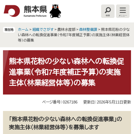
ペ
メ
ー
ニ
検
メ
ジ
ュ
索
ニ
の
ー
ュ
ー
先
を
ホーム
>
組織でさがす
>
農林水産部
>
森林整備課
>
熊本県花粉の少な
現在地
頭
飛
い森林への転換促進事業（令和7年度補正予算）の実施主体（林業経営体
で
ば
等）の募集
す
し
。
て
本
本
文
熊本県花粉の少ない森林への転換促
文
進事業（令和7年度補正予算）の実施
へ
主体（林業経営体等）の募集
ページ番号：0267186
更新日：2026年5月11日更新
「熊本県花粉の少ない森林への転換促進事業」の
実施主体（林業経営体等）を募集します