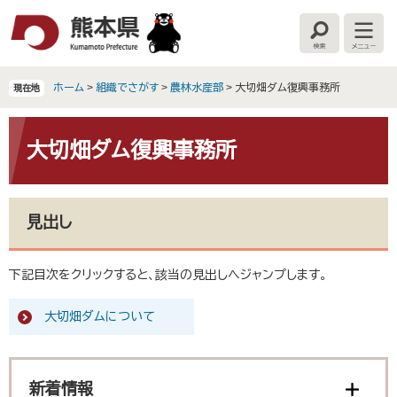
ペ
メ
ー
ニ
検
メ
ジ
ュ
索
ニ
の
ー
ュ
ー
先
を
ホーム
>
組織でさがす
>
農林水産部
>
大切畑ダム復興事務所
現在地
頭
飛
で
ば
本
す
し
文
大切畑ダム復興事務所
。
て
本
文
へ
見出し
下記目次をクリックすると、該当の見出しへジャンプします。
大切畑ダムについて
新着情報