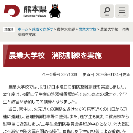
ペ
メ
ー
ニ
検
メ
ジ
ュ
索
ニ
の
ー
ュ
ー
先
を
ホーム
>
組織でさがす
>
農林水産部
>
農業大学校
>
農業大学校 消防
現在地
頭
飛
訓練を実施
で
ば
す
し
本
。
て
文
農業大学校 消防訓練を実施
本
文
へ
ページ番号：0271009
更新日：2026年6月24日更新
農業大学校では、6月17日水曜日に消防避難訓練を実施しました。
本年度は、夜間に学生寮の洗濯機置場から出火したとの想定で、全学
生と教官が参加しての訓練となりました。
当日、寮生は、火元近くの通路を避けながら居室近くの出口から迅
速に避難し、管理棟前駐車場に整列。また、通学生も同刻に教育棟から
駐車場に避難しました。学生会消防委員会各班が中心となり、消火器に
よる消火や防火扉を閉める操作、負傷した学生の担架による搬送、在