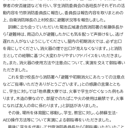
寮者の安否確認などを行い、学生消防委員会の各班長がそれぞれの活
動内容を竹原消防委員長に報告し、委員長は報告内容を取りまとめの
上、自衛消防隊長の上村校長に避難状況等を報告しました。
訓練に立ち会っていただいた菊池広域連合西消防署の紫藤係長か
ら「避難時は、周辺の人が避難したかにも気を配って声掛けをし、逃げ
遅れた人がないようにしてください。屋内の初期消火では、必ず出口
を背にしてください。消火器の煙で出口が見えなくなります。」と消防
士としての経験に基づく大変わかりやすいアドバイスをいただきまし
た。また、消火器の使用方法や注意点について、実演を交えて御指導い
ただきました。
これを受け校長から消防署へ「避難や初期消火にあたっての注意点
などご指導いただきありがとうございます。」との感謝の言葉ととも
に、学生に対しては「他県農大寮では、火事で学生が亡くなった例もあ
ります。木造の寮なので、部屋でのたばこや火の使用は厳禁です。火事
になれば友人の命に係わります。」と訓話がありました。
その後、場所を体育館に移動し、学生、教官に対し、心肺蘇生法・
AED操作方法等について実演による御指導をいただきました。
最後に学生を代表して竹原消防委員長から「御指導いただいたこと