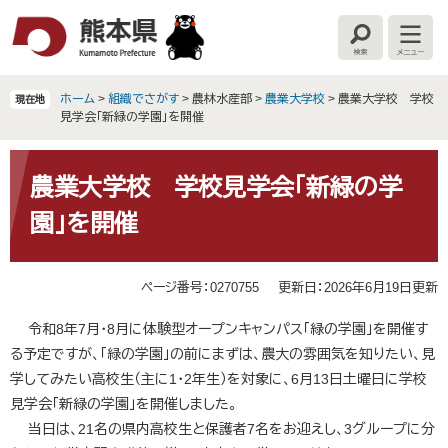
ペ
メ
ー
ニ
検
メ
ジ
ュ
索
ニ
の
ー
ュ
ー
先
を
ホーム
>
組織でさがす
>
農林水産部
>
農業大学校
>
農業大学校 学校
現在地
頭
飛
見学会「新緑の学園」を開催
で
ば
す
し
本
。
て
文
農業大学校 学校見学会「新緑の学
本
園」を開催
文
へ
ページ番号：0270755
更新日：2026年6月19日更新
令和8年7月・8月に体験型オープンキャンパス「緑の学園」を開催す
る予定ですが、「緑の学園」の前にまずは、農大の雰囲気を知りたい、見
学してみたい高校生（主に1・2年生）を対象に、6月13日土曜日に学校
見学会「新緑の学園」を開催しました。
当日は、21名の県内高校生と保護者7名をお迎えし、3グループに分