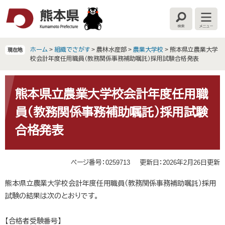
ペ
メ
ー
ニ
検
メ
ジ
ュ
索
ニ
の
ー
ュ
ー
先
を
ホーム
>
組織でさがす
>
農林水産部
>
農業大学校
>
熊本県立農業大学
現在地
頭
飛
校会計年度任用職員（教務関係事務補助嘱託）採用試験合格発表
で
ば
す
し
本
。
て
文
熊本県立農業大学校会計年度任用職
本
員（教務関係事務補助嘱託）採用試験
文
へ
合格発表
ページ番号：0259713
更新日：2026年2月26日更新
熊本県立農業大学校会計年度任用職員（教務関係事務補助嘱託）採用
試験の結果は次のとおりです。
【合格者受験番号】