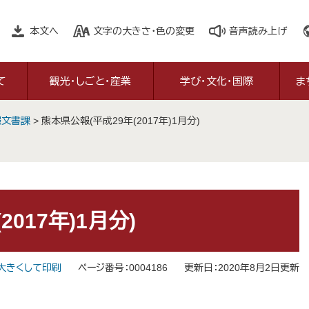
本文へ
文字の大きさ・色の変更
音声読み上げ
て
観光・しごと・産業
学び・文化・国際
ま
報文書課
>
熊本県公報(平成29年(2017年)1月分)
017年)1月分)
大きくして印刷
ページ番号：0004186
更新日：2020年8月2日更新