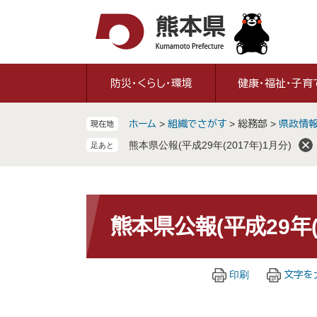
ペ
メ
ー
ニ
ジ
ュ
の
ー
先
を
防災・くらし・環境
健康・福祉・子育
頭
飛
で
ば
ホーム
>
組織でさがす
>
総務部
>
県政情
現在地
す
し
。
て
熊本県公報(平成29年(2017年)1月分)
本
文
へ
本
文
熊本県公報(平成29年(2
印刷
文字を