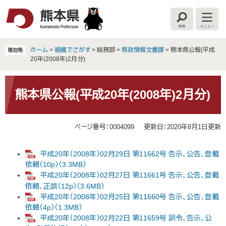
ペ
メ
ー
ニ
検
メ
ジ
ュ
索
ニ
の
ー
ュ
ー
先
を
ホーム
>
組織でさがす
>
総務部
>
県政情報文書課
>
熊本県公報(平成
現在地
頭
飛
20年(2008年)2月分)
で
ば
す
し
本
。
て
文
熊本県公報(平成20年(2008年)2月分)
本
文
へ
ページ番号：0004099
更新日：2020年8月1日更新
平成20年（2008年）02月29日 第11662号 告示、公告、登載
依頼（10p）（3.3MB）
平成20年（2008年）02月27日 第11661号 告示、公告、登載
依頼、正誤（12p）（3.6MB）
平成20年（2008年）02月25日 第11660号 告示、公告、登載
依頼（4p）（1.3MB）
平成20年（2008年）02月22日 第11659号 訓令、告示、公