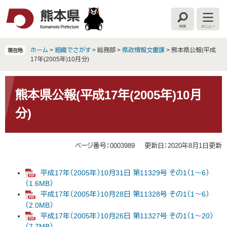
ペ
メ
ー
ニ
検
メ
ジ
ュ
索
ニ
の
ー
ュ
ー
先
を
ホーム
>
組織でさがす
>
総務部
>
県政情報文書課
>
熊本県公報(平成
現在地
頭
飛
17年(2005年)10月分)
で
ば
す
し
本
。
て
文
熊本県公報(平成17年(2005年)10月
本
分)
文
へ
ページ番号：0003989
更新日：2020年8月1日更新
平成17年（2005年）10月31日 第11329号 その1（1～6）
（1.6MB）
平成17年（2005年）10月28日 第11328号 その1（1～6）
（2.0MB）
平成17年（2005年）10月26日 第11327号 その1（1～20）
（7.7MB）