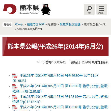
ペ
メ
ー
ニ
検
メ
ジ
ュ
索
ニ
の
ー
ュ
ー
先
を
ホーム
>
組織でさがす
>
総務部
>
県政情報文書課
>
熊本県公報(平成
現在地
頭
飛
26年(2014年)5月分)
で
ば
す
し
本
。
て
文
熊本県公報(平成26年(2014年)5月分)
本
文
へ
ページ番号：0003941
更新日：2020年8月2日更新
平成26年（2014年）05月30日 号外第30号 公告（1p）
（519KB）
平成26年（2014年）05月30日 第12320号 告示、公告、登載
依頼、正誤（2.8MB）
平成26年（2014年）05月27日 第12319号 告示、公告、登載
依頼（7p）（613KB）
平成26年（2014年）05月23日 第12318号 告示、公告、登載