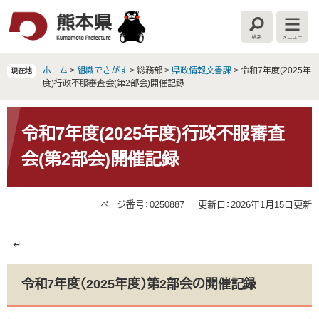
ペ
メ
ー
ニ
検
メ
ジ
ュ
索
ニ
の
ー
ュ
ー
先
を
ホーム
>
組織でさがす
>
総務部
>
県政情報文書課
>
令和7年度(2025年
現在地
頭
飛
度)行政不服審査会(第2部会)開催記録
で
ば
す
し
本
。
て
文
令和7年度(2025年度)行政不服審査
本
会(第2部会)開催記録
文
へ
ページ番号：0250887
更新日：2026年1月15日更新
↵
令和7年度（2025年度）第2部会の開催記録