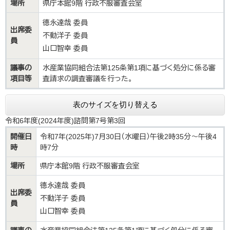
場所
県庁本館9階 行政不服審査会室
德永達哉 委員
出席委
不動洋子 委員
員
山口智幸 委員
議事の
水産業協同組合法第125条第1項に基づく処分に係る審
項目等
査請求の調査審議を行った。
表のサイズを切り替える
令和6年度(2024年度)諮問第7号第3回
開催日
令和7年(2025年)7月30日（水曜日）午後2時35分～午後4
時
時7分
場所
県庁本館9階 行政不服審査会室
德永達哉 委員
出席委
不動洋子 委員
員
山口智幸 委員