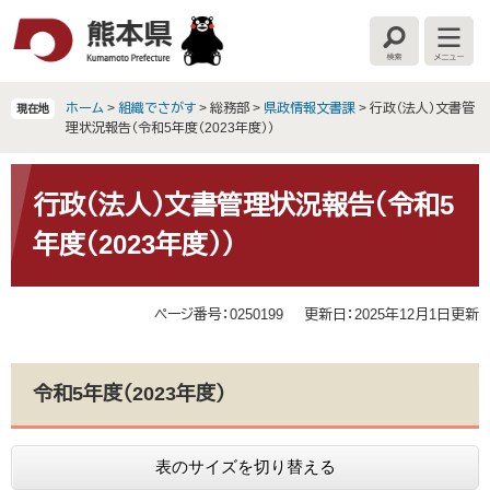
ペ
メ
ー
ニ
検
メ
ジ
ュ
索
ニ
の
ー
ュ
ー
先
を
ホーム
>
組織でさがす
>
総務部
>
県政情報文書課
>
行政（法人）文書管
現在地
頭
飛
理状況報告（令和5年度（2023年度））
で
ば
す
し
本
。
て
文
行政（法人）文書管理状況報告（令和5
本
年度（2023年度））
文
へ
ページ番号：0250199
更新日：2025年12月1日更新
令和5年度（2023年度）
表のサイズを切り替える