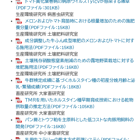
トマト黄化葉巻病の病原ウイルスＴｙｌｃｖが感染する雑草
（PDFファイル：301KB）
生産環境研究所 病害虫研究室
メロンおよびトマト育苗時における根量増加のための施肥
養分量（PDFファイル：15KB）
生産環境研究所 土壌肥料研究室
成分調整した牛ふん成型堆肥のメロンおよびトマトに対す
る施用法（PDFファイル：15KB）
生産環境研究所 土壌肥料研究室
土壌残存硝酸態窒素削減のための露地野菜栽培に対する
堆肥施用法（PDFファイル：16KB）
生産環境研究所 土壌肥料研究室
牛群検定成績に基づくホルスタイン種の初産分娩月齢と泌
乳・繁殖成績（PDFファイル：18KB）
畜産研究所 大家畜研究室
ＴＭＲを用いたホルスタイン種早期育成技術における乾物
摂取量の推定方法（PDFファイル：105KB）
畜産研究所 大家畜研究室
パン屑とトウフ粕を主原料とした低コストな肉豚用飼料の
開発（PDFファイル：16KB）
畜産研究所 中小家畜研究室
乳用牛スラリーの熊本方式処理システム（PDFファイル：