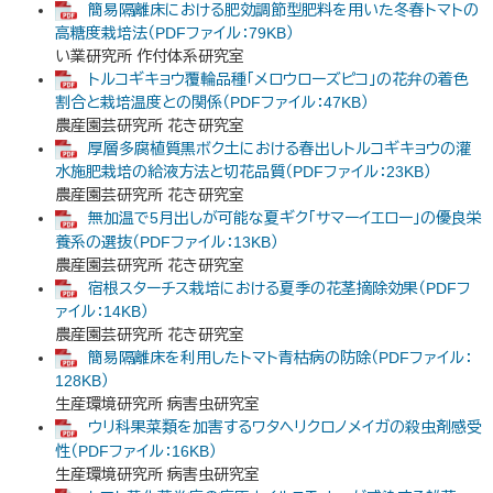
簡易隔離床における肥効調節型肥料を用いた冬春トマトの
高糖度栽培法（PDFファイル：79KB）
い業研究所 作付体系研究室
トルコギキョウ覆輪品種「メロウローズピコ」の花弁の着色
割合と栽培温度との関係（PDFファイル：47KB）
農産園芸研究所 花き研究室
厚層多腐植質黒ボク土における春出しトルコギキョウの灌
水施肥栽培の給液方法と切花品質（PDFファイル：23KB）
農産園芸研究所 花き研究室
無加温で5月出しが可能な夏ギク「サマーイエロー」の優良栄
養系の選抜（PDFファイル：13KB）
農産園芸研究所 花き研究室
宿根スターチス栽培における夏季の花茎摘除効果（PDFフ
ァイル：14KB）
農産園芸研究所 花き研究室
簡易隔離床を利用したトマト青枯病の防除（PDFファイル：
128KB）
生産環境研究所 病害虫研究室
ウリ科果菜類を加害するワタヘリクロノメイガの殺虫剤感受
性（PDFファイル：16KB）
生産環境研究所 病害虫研究室