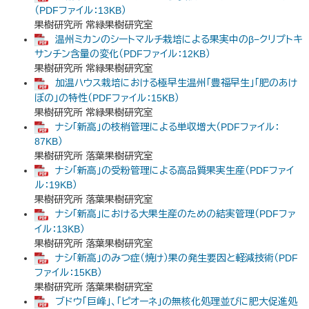
（PDFファイル：13KB）
果樹研究所 常緑果樹研究室
温州ミカンのシートマルチ栽培による果実中のβ−クリプトキ
サンチン含量の変化（PDFファイル：12KB）
果樹研究所 常緑果樹研究室
加温ハウス栽培における極早生温州「豊福早生」「肥のあけ
ぼの」の特性（PDFファイル：15KB）
果樹研究所 常緑果樹研究室
ナシ「新高」の枝梢管理による単収増大（PDFファイル：
87KB）
果樹研究所 落葉果樹研究室
ナシ「新高」の受粉管理による高品質果実生産（PDFファイ
ル：19KB）
果樹研究所 落葉果樹研究室
ナシ「新高」における大果生産のための結実管理（PDFファ
イル：13KB）
果樹研究所 落葉果樹研究室
ナシ「新高」のみつ症（焼け）果の発生要因と軽減技術（PDF
ファイル：15KB）
果樹研究所 落葉果樹研究室
ブドウ「巨峰」、「ピオーネ」の無核化処理並びに肥大促進処