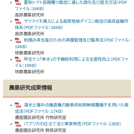
夏秋トマト長期穫り栽培に適した誘引及び遮光方法（PDF
ファイル：16KB）
高原農業研究所
サツマイモ導入による高原地域ダイコン栽培の高収益輪作
体系（PDFファイル：34KB）
高原農業研究所
秋摘み茶生産のための茶園管理及び製茶法（PDFファイル：
14KB）
球磨農業研究所
早生ナシ「幸水」の予備枝利用による生産性向上（PDFファ
イル：19KB）
球磨農業研究所
農業研究成果情報
湛水土壌中点播直播の酸素供給剤無被覆種子を用いた栽
培法（PDFファイル：17KB）
農産園芸研究所 作物研究室
パプリカの仕立て法と果実特性（PDFファイル：13KB）
農産園芸研究所 野菜研究室