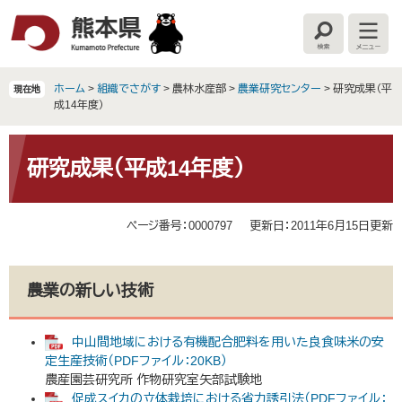
ペ
メ
ー
ニ
検
メ
ジ
ュ
索
ニ
の
ー
ュ
ー
先
を
ホーム
>
組織でさがす
>
農林水産部
>
農業研究センター
>
研究成果（平
現在地
頭
飛
成14年度）
で
ば
す
し
本
。
て
文
研究成果（平成14年度）
本
文
へ
ページ番号：0000797
更新日：2011年6月15日更新
農業の新しい技術
中山間地域における有機配合肥料を用いた良食味米の安
定生産技術（PDFファイル：20KB）
農産園芸研究所 作物研究室矢部試験地
促成スイカの立体栽培における省力誘引法（PDFファイル：