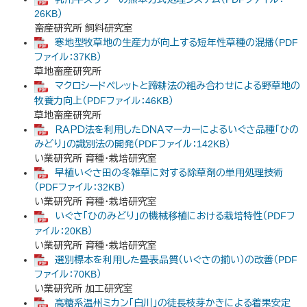
26KB）
畜産研究所 飼料研究室
寒地型牧草地の生産力が向上する短年性草種の混播（PDF
ファイル：37KB）
草地畜産研究所
マクロシードペレットと蹄耕法の組み合わせによる野草地の
牧養力向上（PDFファイル：46KB）
草地畜産研究所
ＲＡＰＤ法を利用したＤＮＡマーカーによるいぐさ品種「ひの
みどり」の識別法の開発（PDFファイル：142KB）
い業研究所 育種・栽培研究室
早植いぐさ田の冬雑草に対する除草剤の単用処理技術
（PDFファイル：32KB）
い業研究所 育種・栽培研究室
いぐさ「ひのみどり」の機械移植における栽培特性（PDFフ
ァイル：20KB）
い業研究所 育種・栽培研究室
選別標本を利用した畳表品質（いぐさの揃い）の改善（PDF
ファイル：70KB）
い業研究所 加工研究室
高糖系温州ミカン「白川」の徒長枝芽かきによる着果安定