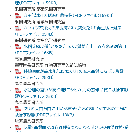
理（PDFファイル：59KB）
果樹研究所 落葉果樹研究室
カキ「太秋」の低温貯蔵特性（PDFファイル：159KB）
果樹研究所 落葉果樹研究室
カンキツ不知火の果皮障がい（銅欠乏）の発生防止対策
（PDFファイル：83KB）
果樹研究所 病虫化学研究室
水稲奨励品種「いただき」の品質が向上する玄米選別篩目
（PDFファイル：16KB）
高原農業研究所
農産園芸研究所 作物研究室矢部試験地
移植深度が高冷地「コシヒカリ」の玄米品質に及ぼす影響
（PDFファイル：25KB）
高原農業研究所
水管理の違いが高冷地「コシヒカリ」の玄米品質に及ぼす影
響（PDFファイル：25KB）
高原農業研究所
クリの大苗育苗に用いる種子・台木の違いが苗木の生育に
及ぼす影響（PDFファイル：18KB）
球磨農業研究所
収量・品質面で既存品種をうわまわるオクラの有望品種・系