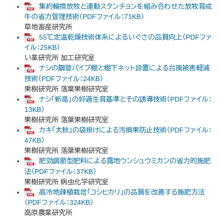
集約輪換放牧と連動スタンチョンを組み合わせた放牧育成
牛の省力管理技術（PDFファイル：71KB）
草地畜産研究所
55℃定温乾燥技術体系によるいぐさの品質向上（PDFファ
イル：25KB）
い業研究所 加工研究室
ナシの鋼管パイプ棚と棚下ネット設置による台風被害軽減
技術（PDFファイル：24KB）
果樹研究所 落葉果樹研究室
ナシ「新高」の好適生育基準とその誘導技術（PDFファイル：
13KB）
果樹研究所 落葉果樹研究室
カキ「太秋」の袋掛けによる汚損果防止技術（PDFファイル：
47KB）
果樹研究所 落葉果樹研究室
肥効調節型肥料による露地ウンシュウミカンの省力的施肥
法（PDFファイル：37KB）
果樹研究所 病虫化学研究室
高冷地疎植栽培「コシヒカリ」の品質を改善する施肥方法
（PDFファイル：324KB）
高原農業研究所