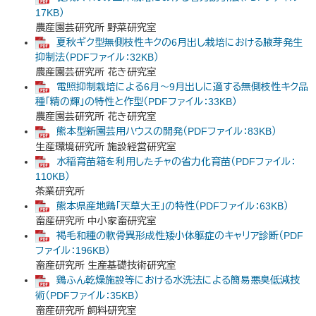
17KB）
農産園芸研究所 野菜研究室
夏秋ギク型無側枝性キクの6月出し栽培における腋芽発生
抑制法（PDFファイル：32KB）
農産園芸研究所 花き研究室
電照抑制栽培による6月～9月出しに適する無側枝性キク品
種「精の輝」の特性と作型（PDFファイル：33KB）
農産園芸研究所 花き研究室
熊本型新園芸用ハウスの開発（PDFファイル：83KB）
生産環境研究所 施設経営研究室
水稲育苗箱を利用したチャの省力化育苗（PDFファイル：
110KB）
茶業研究所
熊本県産地鶏「天草大王」の特性（PDFファイル：63KB）
畜産研究所 中小家畜研究室
褐毛和種の軟骨異形成性矮小体躯症のキャリア診断（PDF
ファイル：196KB）
畜産研究所 生産基礎技術研究室
鶏ふん乾燥施設等における水洗法による簡易悪臭低減技
術（PDFファイル：35KB）
畜産研究所 飼料研究室