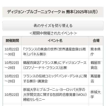
ディジョン・ブルゴーニュウィーク in 熊本（2025年10月）
表のサイズを切り替える
＜期間中開催されたイベント＞
開催期間
イベント名
会場
10月22日
「フランスの美食の世界（世界遺産登録15周
熊本県
～30日
年）」パネル展示
庁
10月22日
鶴屋百貨店「フランス展」にディジョンブース
鶴屋百
～28日
（ロワゾー・ドゥ・フランス）出展
貨店
10月22日
フランスの伝統コミック「バンド・デシネ」に関
蔦屋書
～28日
する展示・講演会
店
崇城大学とブルゴーニュ・ヨーロッパ大学の
崇城大
10月22日
大学間交流に関する包括的合意覚書（MOU）
学
締結セレモニー