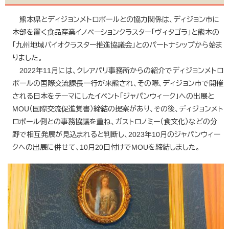
熊本県とディジョンメトロポールとの協力関係は、ディジョン市に
本部を置く食品産業イノベーションクラスター「ヴィタゴラ」と熊本の
「九州地域バイオクラスター推進協議会」とのパートナシップから始ま
りました。
2022年11月には、クレアパリ事務所からの紹介でディジョンメトロ
ポールの国際交流課長一行が来熊され、その際、ディジョン市で開催
される日本をテーマにしたイベント「ジャパンウィーク」への出展と
MOU（国際交流促進覚書）締結の提案があり、その後、ディジョンメト
ロポール側との事務協議を重ね、ガストロノミー（食文化）などの分
野で相互発展が見込まれると判断し、2023年10月のジャパンウィー
クへの出展に併せて、10月20日付けでMOUを締結しました。