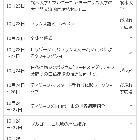
熊本大学とブルゴーニュ・ヨーロッパ大学の
熊本大
10月23日
大学間交流協定締結セレモニー
学
びぷれ
10月23日
フランス語ミニレッスン
す広場
10月23日
全体開幕式
〃
10月23日
ロワゾーシェフ（フランス人一流シェフ）によ
〃
～27日
るクッキングショー
日仏連携シンポジウム「フード＆アグリテック
10月24日
パレア
分野での日仏連携の推進に向けて」
10月24日
ディジョン・マスタード手作り体験ワークショ
びぷれ
～28日
ップ
す広場
10月24
ディジョンメトロポールの世界遺産紹介
〃
日・27日
10月24
ブルゴーニュ地域の歴史紹介
〃
日・27日
10月25