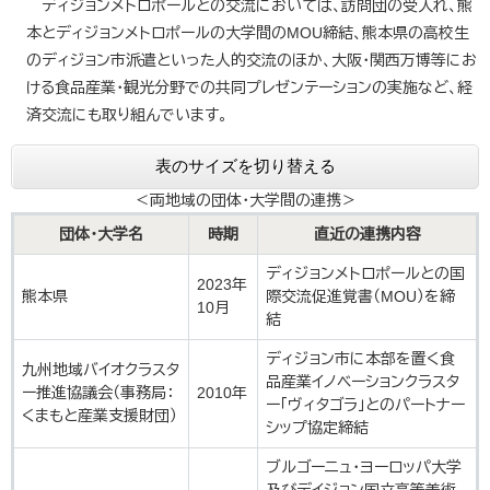
ディジョンメトロポールとの交流においては、訪問団の受入れ、熊
本とディジョンメトロポールの大学間のMOU締結、熊本県の高校生
のディジョン市派遣といった人的交流のほか、大阪・関西万博等にお
ける食品産業・観光分野での共同プレゼンテーションの実施など、経
済交流にも取り組んでいます。
表のサイズを切り替える
＜両地域の団体・大学間の連携＞
団体・大学名
時期
直近の連携内容
ディジョンメトロポールとの国
2023年
熊本県
際交流促進覚書（MOU）を締
10月
結
ディジョン市に本部を置く食
九州地域バイオクラスタ
品産業イノベーションクラスタ
ー推進協議会（事務局：
2010年
ー「ヴィタゴラ」とのパートナー
くまもと産業支援財団）
シップ協定締結
ブルゴーニュ・ヨーロッパ大学