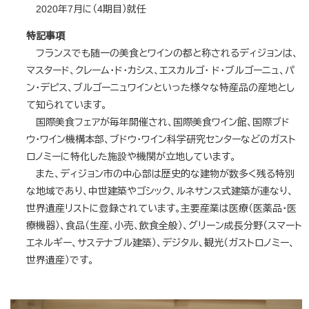
2020年7月に（4期目）就任
特記事項
フランスでも随一の美食とワインの都と称されるディジョンは、
マスタード、クレーム・ド・カシス、エスカルゴ・ ド・ブルゴーニュ、パ
ン・デピス、ブルゴーニュワインといった様々な特産品の産地とし
て知られています。
国際美食フェアが毎年開催され、国際美食ワイン館、国際ブド
ウ・ワイン機構本部、ブドウ・ワイン科学研究センターなどのガスト
ロノミーに特化した施設や機関が立地しています。
また、ディジョン市の中心部は歴史的な建物が数多く残る特別
な地域であり、中世建築やゴシック、ルネサンス式建築が連なり、
世界遺産リストに登録されています。主要産業は医療（医薬品・医
療機器）、食品（生産、小売、飲食全般）、グリーン成長分野（スマート
エネルギー、サステナブル建築）、デジタル、観光（ガストロノミー、
世界遺産）です。