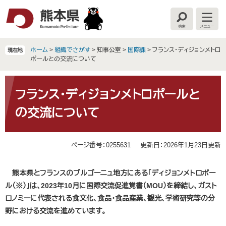
ペ
メ
ー
ニ
検
メ
ジ
ュ
索
ニ
の
ー
ュ
ー
先
を
ホーム
>
組織でさがす
>
知事公室
>
国際課
>
フランス・ディジョンメトロ
現在地
頭
飛
ポールとの交流について
で
ば
す
し
本
。
て
文
フランス・ディジョンメトロポールと
本
の交流について
文
へ
ページ番号：0255631
更新日：2026年1月23日更新
熊本県とフランスのブルゴーニュ地方にある「ディジョンメトロポー
ル（※）」は、2023年10月に国際交流促進覚書（MOU）を締結し、ガスト
ロノミーに代表される食文化、食品・食品産業、観光、学術研究等の分
野における交流を進めています。