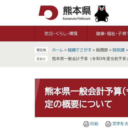
ペ
メ
ー
ニ
ジ
ュ
の
ー
先
を
防災・くらし・環境
健康・福祉・子育
頭
飛
で
ば
ホーム
>
組織でさがす
>
総務部
>
財政課
現在地
す
し
。
て
熊本県一般会計予算（令和3年度当初予算
本
文
へ
本
文
熊本県一般会計予算（
定の概要について
印刷
文字を大