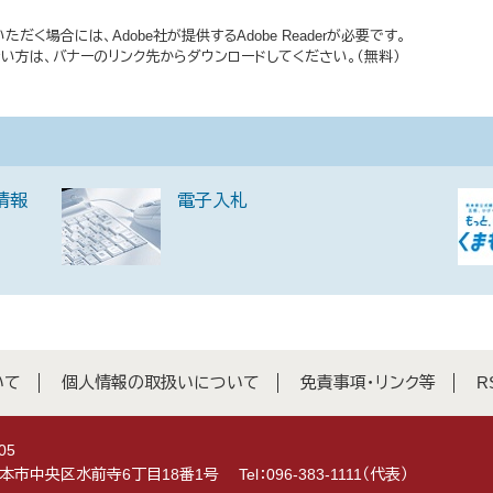
だく場合には、Adobe社が提供するAdobe Readerが必要です。
持ちでない方は、バナーのリンク先からダウンロードしてください。（無料）
情報
電子入札
いて
個人情報の取扱いについて
免責事項・リンク等
R
05
県熊本市中央区水前寺6丁目18番1号
Tel：096-383-1111（代表）