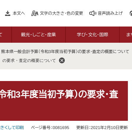
本文へ
文字の大きさ・色の変更
音声読み上げ
て
観光・しごと・産業
学び・文化・国際
ま
>
熊本県一般会計予算（令和3年度当初予算）の要求・査定の概要について
）の要求・査定の概要について
令和3年度当初予算）の要求・査
きくして印刷
ページ番号：0081695
更新日：2021年2月10日更新