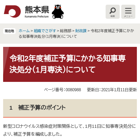
ペ
メ
ー
ニ
検
メ
ジ
ュ
索
ニ
の
ー
ュ
ー
先
を
ホーム
>
組織でさがす
>
総務部
>
財政課
>
令和2年度補正予算にかか
現在地
頭
飛
る知事専決処分（1月専決）について
で
ば
す
し
本
。
て
文
令和2年度補正予算にかかる知事専
本
決処分（1月専決）について
文
へ
ページ番号：0080988
更新日：2021年1月11日更新
1 補正予算のポイント
新型コロナウイルス感染症対策関係として、1月11日に知事専決処分に
より、補正予算を編成しました。