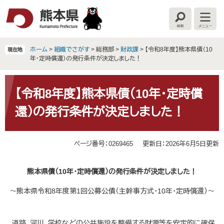
ペ
メ
ー
ニ
検
メ
ジ
ュ
索
ニ
の
ー
ュ
ー
先
を
ホーム
>
組織でさがす
>
総務部
>
財政課
>
【令和8年度】熊本県債（10
現在地
頭
飛
年・定時償還）の発行条件が決定しました！
で
ば
す
し
本
。
て
文
【令和8年度】熊本県債（10年・定時償
本
還）の発行条件が決定しました！
文
へ
ページ番号：0269465
更新日：2026年6月5日更新
熊本県債（10年・定時償還）の発行条件が決定しました！
～熊本県令和8年度第1回公募公債（主幹事方式・10年・定時償還）～
道路、河川、学校などの公共施設を整備する財源等を安定的に確保