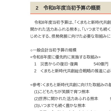
2 令和8年度当初予算の概要
令和8年度当初予算は、「くまもと新時代共創
開かれた活力あふれる熊本」、「いつまでも続く
じめとする、県勢発展に向けた必要な取組みに
○一般会計当初予算の規模 9
<令和８年度に優先的に実施する取組み>
1 災害からの復旧・復興 540億円
2 くまもと新時代共創総合戦略の推進に
<参考：くまもと新時代共創に向けた取組みの
(1)こどもたちが笑顔で育つ熊本 
(2)世界に開かれた活力あふれる熊本 9
(3)いつまでも続く豊かな熊本 