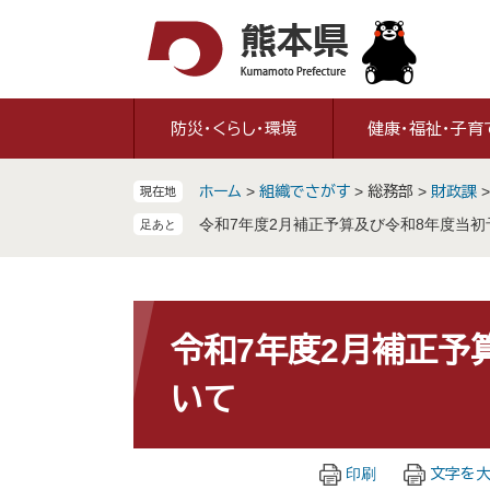
ペ
メ
ー
ニ
ジ
ュ
の
ー
先
を
防災・くらし・環境
健康・福祉・子育
頭
飛
で
ば
ホーム
>
組織でさがす
>
総務部
>
財政課
現在地
す
し
。
て
令和7年度2月補正予算及び令和8年度当
本
文
へ
本
文
令和7年度2月補正予
いて
印刷
文字を大