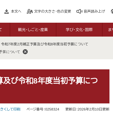
本文へ
文字の大きさ・色の変更
音声読み上げ
て
観光・しごと・産業
学び・文化・国際
ま
>
令和7年度2月補正予算及び令和8年度当初予算について
初予算について
算及び令和8年度当初予算につ
きくして印刷
ページ番号：0258324
更新日：2026年2月10日更新