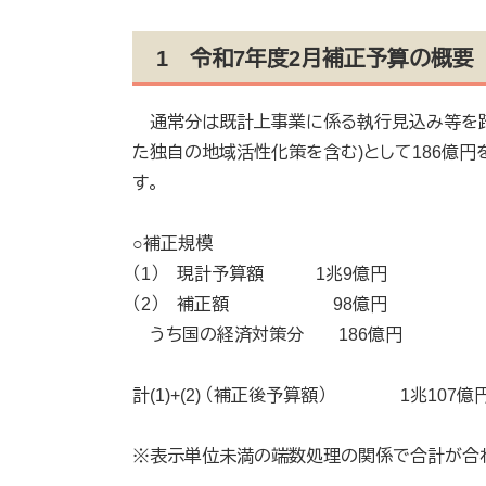
1 令和7年度2月補正予算の概要
通常分は既計上事業に係る執行見込み等を踏ま
た独自の地域活性化策を含む)として186億円
す。
○補正規模
（1） 現計予算額 1兆9億円
（2） 補正額 98億円
うち国の経済対策分 186億円
計(1)+(2) （補正後予算額） 1兆107億
※表示単位未満の端数処理の関係で合計が合