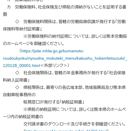
カ 労働保険料、社会保険及び県税の滞納がないことを証明する書
類
◇ 労働保険料関係は、管轄の労働局徴収課が発行する「労働
保険料等納付証明書」
※労働保険料の納付証明については、詳しくは熊本労働局
のホームページを御確認ください。
（
https://jsite.mhlw.go.jp/kumamoto-
roudoukyoku/riyousha_mokuteki_menu/kakushu_hoken/tetsuzuki/_
120128_00001.html
＜外部リンク＞
）
◇ 社会保険関係は、管轄の年金事務所が発行する「社会保険
料納入証明書」
◇ 県税関係は、最寄りの各広域本部、地域振興局及び熊本県
自動車税事務所の
税務窓口が発行する「納税証明書」
※県税の納税証明については、詳しくは熊本県のホームペ
ージ内の納税証明書の
交付請求書のダウンロード及び手続きを御確認ください。