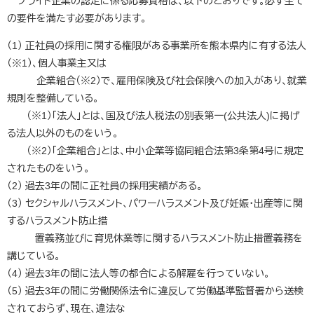
ブライト企業の認定に係る応募資格は、以下のとおりです。必ず全て
の要件を満たす必要があります。
（1） 正社員の採用に関する権限がある事業所を熊本県内に有する法人
（※1）、個人事業主又は
企業組合（※2）で、雇用保険及び社会保険への加入があり、就業
規則を整備している。
（※1）「法人」とは、国及び法人税法の別表第一(公共法人)に掲げ
る法人以外のものをいう。
（※2）「企業組合」とは、中小企業等協同組合法第3条第4号に規定
されたものをいう。
（2） 過去3年の間に正社員の採用実績がある。
（3） セクシャルハラスメント、パワーハラスメント及び妊娠・出産等に関
するハラスメント防止措
置義務並びに育児休業等に関するハラスメント防止措置義務を
講じている。
（4） 過去3年の間に法人等の都合による解雇を行っていない。
（5） 過去3年の間に労働関係法令に違反して労働基準監督署から送検
されておらず、現在、違法な