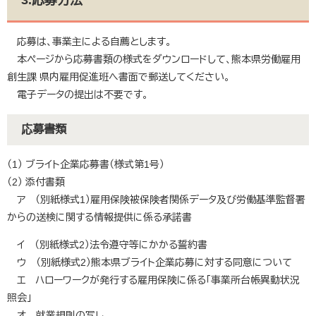
3.応募方法
応募は、事業主による自薦とします。
本ページから応募書類の様式をダウンロードして、熊本県労働雇用
創生課 県内雇用促進班へ書面で郵送してください。
電子データの提出は不要です。
応募書類
（1） ブライト企業応募書（様式第1号）
（2） 添付書類
ア （別紙様式1）雇用保険被保険者関係データ及び労働基準監督署
からの送検に関する情報提供に係る承諾書
イ （別紙様式2）法令遵守等にかかる誓約書
ウ （別紙様式2）熊本県ブライト企業応募に対する同意について
エ ハローワークが発行する雇用保険に係る「事業所台帳異動状況
照会」
オ 就業規則の写し