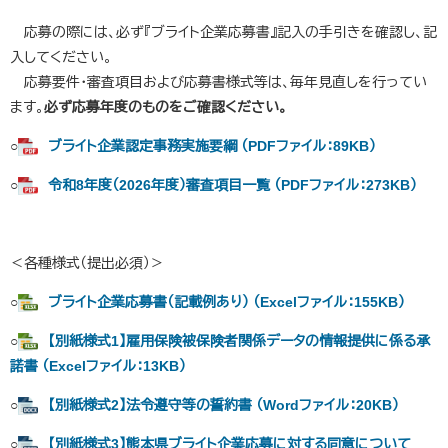
応募の際には、必ず『ブライト企業応募書』記入の手引きを確認し、記
入してください。
応募要件・審査項目および応募書様式等は、毎年見直しを行ってい
ます。
必ず応募年度のものをご確認ください。
○
ブライト企業認定事務実施要綱 （PDFファイル：89KB）
○
令和8年度（2026年度）審査項目一覧 （PDFファイル：273KB）
＜各種様式（提出必須）＞
○
ブライト企業応募書（記載例あり） （Excelファイル：155KB）
○
【別紙様式1】雇用保険被保険者関係データの情報提供に係る承
諾書 （Excelファイル：13KB）
○
【別紙様式2】法令遵守等の誓約書 （Wordファイル：20KB）
○
【別紙様式3】熊本県ブライト企業応募に対する同意について