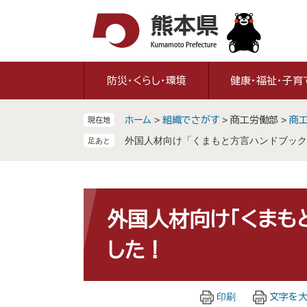
ペ
メ
ー
ニ
ジ
ュ
の
ー
先
を
防災・くらし・環境
健康・福祉・子育
頭
飛
で
ば
ホーム
>
組織でさがす
>
商工労働部
>
商
現在地
す
し
。
て
外国人材向け「くまもと方言ハンドブック
本
文
へ
本
文
外国人材向け「くまも
した！
印刷
文字を大