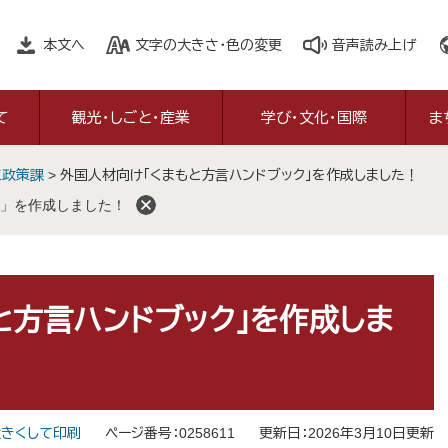
本文へ
文字の大きさ・色の変更
音声読み上げ
て
観光・しごと・産業
学び・文化・国際
ま
工政策課
>
外国人材向け「くまもと方言ハンドブック」を作成しました！
」を作成しました！
と方言ハンドブック」を作成しま
きくして印刷
ページ番号：0258611
更新日：2026年3月10日更新