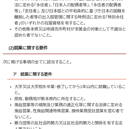
法に定める「永住者」、「日本人の配偶者等」、「永住者の配偶者
等」、「定住者」、及び日本国との平和条約に基づき日本の国籍を
離脱した者等の出入国管理に関する特例法に定める「特別永住
者」のいずれかの在留資格を有すること。
その他熊本県又は申請先市町村が支援金の対象として不適当と
認めた者でないこと。
(2)就業に関する要件
次に掲げる事項の全てに該当すること。
ア 就業に関する要件
大学又は大学院を卒業・修了してから1年以内に就職しているこ
と。
原則、勤務地が熊本県内に所在すること。
風俗営業等の規制及び業務の適正化等に関する法律に定める
風俗営業、性風俗関連特殊営業、接待業務受託営業を営む者で
ないこと。
暴力団等の反社会的勢力又は反社会的勢力と関係を有する法