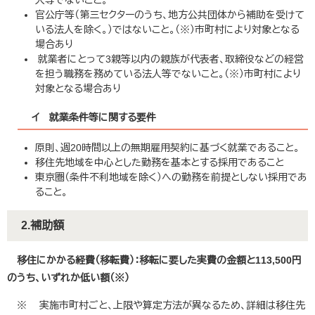
人等でないこと。
官公庁等（第三セクターのうち、地方公共団体から補助を受けて
いる法人を除く。）ではないこと。（※）市町村により対象となる
場合あり
就業者にとって3親等以内の親族が代表者、取締役などの経営
を担う職務を務めている法人等でないこと。（※）市町村により
対象となる場合あり
イ 就業条件等に関する要件
原則、週20時間以上の無期雇用契約に基づく就業であること。
移住先地域を中心とした勤務を基本とする採用であること
東京圏（条件不利地域を除く）への勤務を前提としない採用であ
ること。
2.補助額
移住にかかる経費（移転費）​：移転に要した実費の金額と113,500円
のうち、いずれか低い額（※）
※ 実施市町村ごと、上限や算定方法が異なるため、詳細は移住先