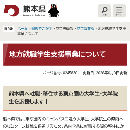
ペ
メ
ー
ニ
検
メ
ジ
ュ
索
ニ
の
ー
ュ
ー
先
を
ホーム
>
組織でさがす
>
商工労働部
>
商工政策課
>
地方就職学生支援
現在地
頭
飛
事業について
で
ば
す
し
本
。
て
文
地方就職学生支援事業について
本
文
へ
ページ番号：0245830
更新日：2026年6月9日更新
熊本県へ就職・移住する東京圏の大学生・大学院
生を応援します！
熊本県では、東京圏内のキャンパスに通う大学生・大学院生の県内へ
のＵＩＪターン就職を促進するため、県内企業に就職する際の移住にか