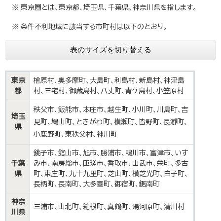
※ 東京圏とは、東京都、埼玉県、千葉県、神奈川県を指します。
※ 条件不利地域に該当する市町村は以下のとおり。
表のサイズを切り替える
東京
檜原村、奥多摩町、大島町、利島村、新島村、神津島
都
村、三宅村、御蔵島村、八丈町、青ケ島村、小笠原村
秩父市、飯能市、本庄市、越生町、小川町、川島町、吉
埼玉
見町、鳩山町、ときがわ町、横瀬町、皆野町、長瀞町、
県
小鹿野町、東秩父村、神川町
銚子市、館山市、旭市、勝浦市、鴨川市、富津市、いす
千葉
み市、南房総市、匝瑳市、香取市、山武市、栄町、多古
県
町、東庄町、九十九里町、芝山町、横芝光町、白子町、
長柄町、長南町、大多喜町、御宿町、鋸南町
神奈
三浦市、山北町、箱根町、真鶴町、湯河原町、清川村
川県