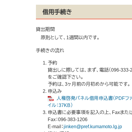
借用手続き
貸出期間
原則として、1週間以内です。
手続きの流れ
予約
貸出しに際しては、まず、電話（096-333
をご確認下さい。
予約は、3ヶ月前の月初めから可能です。
申込み
人権啓発パネル借用申込書（PDFファイ
イル：37KB）
申込書に必要事項を記入の上、Faxまた
Fax：096-383-1206
E-mail：
jinken@pref.kumamoto.lg.jp