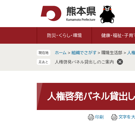
ペ
メ
ー
ニ
ジ
ュ
の
ー
先
を
防災・くらし・環境
健康・福祉・子育
頭
飛
で
ば
ホーム
>
組織でさがす
>
環境生活部
>
人権
現在地
す
し
。
て
人権啓発パネル貸出しのご案内
本
文
へ
本
文
人権啓発パネル貸出
印刷
文字を大