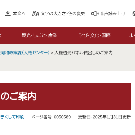
本文へ
文字の大きさ・色の変更
音声読み上げ
て
観光・しごと・産業
学び・文化・国際
ま
同和政策課（人権センター）
>
人権啓発パネル貸出しのご案内
しのご案内
きくして印刷
ページ番号：0050589
更新日：2025年1月31日更新