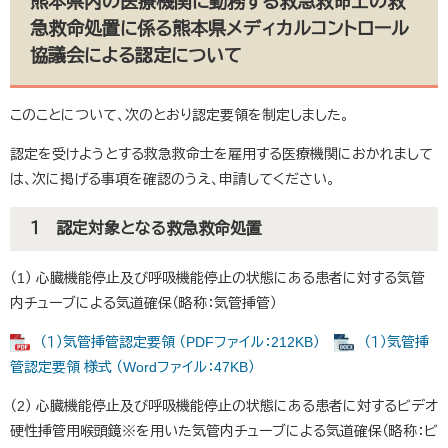
熊本県内の医療機関に勤務する救急救命士の救
急救命処置に係る熊本県メディカルコントロール
協議会による認定について
このことについて、次のとおり認定要領を制定しました。
認定を受けようとする救急救命士を雇用する医療機関におかれまして
は、次に掲げる事項を確認のうえ、申請してください。
１ 認定対象となる救急救命処置
（1） 心臓機能停止及び呼吸機能停止の状態にある患者に対する気管
内チューブによる気道確保（略称：気管挿管）
（１）気管挿管認定要領 （PDFファイル：212KB）
（１）気管挿
管認定要領 様式 （Wordファイル：47KB）
（2） 心臓機能停止及び呼吸機能停止の状態にある患者に対するビデオ
硬性挿管用喉頭鏡※を用いた気管内チューブによる気道確保（略称：ビ