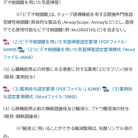
デオ喉頭鏡を用いた気管挿管）
※「ビデオ喉頭鏡」は、チューブ誘導機能を有する間接声門視認
型硬性喉頭鏡（具体的な製品名：AirwayScope、Airtraqなど）とし、直視
下でも使用可能なビデオ喉頭鏡（例：McGRATHなど）を含まない。
（２）ビデオ喉頭鏡を用いた気管挿管認定要領 （PDFファイル：
349KB）
（２）ビデオ喉頭鏡を用いた気管挿管認定要領様式 （Word
ファイル：46KB）
（3） 心臓機能停止の状態にある患者に対する薬剤（エピネフリン）投与
（略称：薬剤投与）
（３）薬剤投与認定要領 （PDFファイル：1.82MB）
（３）薬剤投
与認定要領様式 （Wordファイル：39KB）
（4） 心肺機能停止前の静脈路確保及び輸液※、ブドウ糖溶液の投与
（略称：静脈路確保）
※「輸液」に用いることができる輸液製剤は、乳酸リンゲル液の
み。