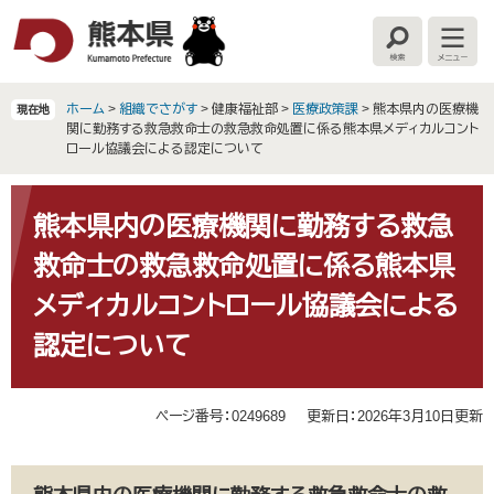
ペ
メ
ー
ニ
検
メ
ジ
ュ
索
ニ
の
ー
ュ
ー
先
を
ホーム
>
組織でさがす
>
健康福祉部
>
医療政策課
>
熊本県内の医療機
現在地
頭
飛
関に勤務する救急救命士の救急救命処置に係る熊本県メディカルコント
で
ば
ロール協議会による認定について
す
し
。
て
本
本
文
熊本県内の医療機関に勤務する救急
文
救命士の救急救命処置に係る熊本県
へ
メディカルコントロール協議会による
認定について
ページ番号：0249689
更新日：2026年3月10日更新