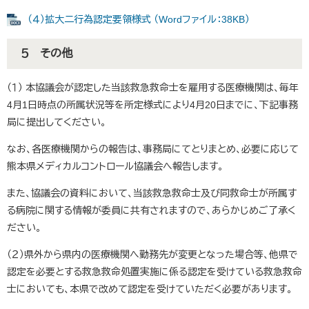
（４）拡大二行為認定要領様式 （Wordファイル：38KB）
５ その他
（１） 本協議会が認定した当該救急救命士を雇用する医療機関は、毎年
4月1日時点の所属状況等を所定様式により4月20日までに、下記事務
局に提出してください。
なお、各医療機関からの報告は、事務局にてとりまとめ、必要に応じて
熊本県メディカルコントロール協議会へ報告します。
また、協議会の資料において、当該救急救命士及び同救命士が所属す
る病院に関する情報が委員に共有されますので、あらかじめご了承く
ださい。
（２）県外から県内の医療機関へ勤務先が変更となった場合等、他県で
認定を必要とする救急救命処置実施に係る認定を受けている救急救命
士においても、本県で改めて認定を受けていただく必要があります​。