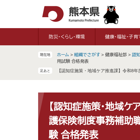
ペ
メ
ー
ニ
ジ
ュ
の
ー
先
を
防災・くらし・環境
健康・福祉・子育
頭
飛
で
ば
ホーム
>
組織でさがす
>
健康福祉部
>
認
現在地
す
し
用試験 合格発表
。
て
【認知症施策・地域ケア推進課】令和8年
本
文
へ
本
文
【認知症施策・地域ケ
護保険制度事務補助職
験 合格発表