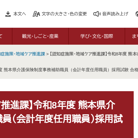
本文へ
文字の大きさ・色の変更
音声読み上げ
て
観光・しごと・産業
学び・文化・国際
ま
知症施策・地域ケア推進課
>
【認知症施策・地域ケア推進課】令和8年度 熊
度 熊本県介護保険制度事務補助職員（会計年度任用職員）採用試験 合
ア推進課】令和8年度 熊本県介
員（会計年度任用職員）採用試