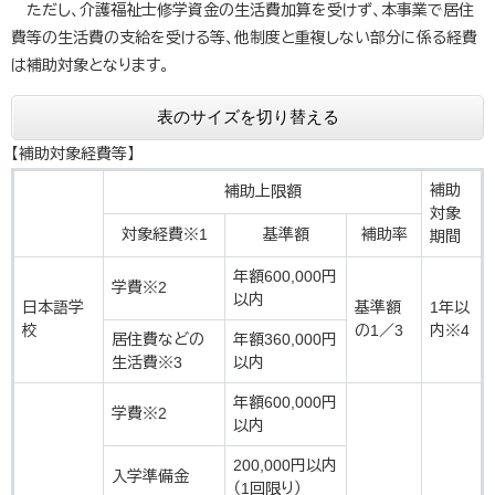
ただし、介護福祉士修学資金の生活費加算を受けず、本事業で居住
費等の生活費の支給を受ける等、他制度と重複しない部分に係る経費
は補助対象となります。
表のサイズを切り替える
【補助対象経費等】
補助
補助上限額
対象
対象経費※1
基準額
補助率
期間
年額600,000円
学費※2
以内
日本語学
基準額
1年以
校
の1／3
内※4
居住費などの
年額360,000円
生活費※3
以内
年額600,000円
学費※2
以内
200,000円以内
入学準備金
（1回限り）