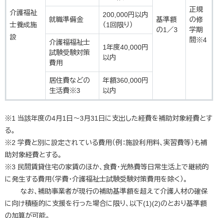
正規
介護福祉
200,000円以内
就職準備金
基準額
の修
士養成施
（1回限り）
の1／3
学期
設
間※4
介護福福祉士
1年度40,000円
試験受験対策
以内
費用
居住費などの
年額360,000円
生活費※3
以内
※1 当該年度の4月1日～3月31日に支出した経費を補助対象経費とす
る。
※2 学費と別に設定されている費用（例：施設利用料、実習費等）も補
助対象経費とする。
※3 民間賃貸住宅の家賃のほか、食費・光熱費等日常生活上で継続的
に発生する費用（学費・介護福祉士試験受験対策費用を除く）。
なお、補助事業者が現行の補助基準額を超えて介護人材の確保
に向け積極的に支援を行った場合に限り、以下(1)(2)のとおり基準額
の加算が可能。