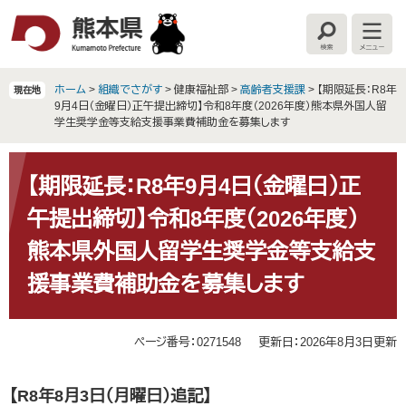
ペ
メ
ー
ニ
検
メ
ジ
ュ
索
ニ
の
ー
ュ
ー
先
を
ホーム
>
組織でさがす
>
健康福祉部
>
高齢者支援課
>
【期限延長：R8年
現在地
頭
飛
9月4日（金曜日）正午提出締切】令和8年度（2026年度）熊本県外国人留
で
ば
学生奨学金等支給支援事業費補助金を募集します
す
し
。
て
本
本
文
【期限延長：R8年9月4日（金曜日）正
文
午提出締切】令和8年度（2026年度）
へ
熊本県外国人留学生奨学金等支給支
援事業費補助金を募集します
ページ番号：0271548
更新日：2026年8月3日更新
【R8年8月3
日（月曜日）追記】