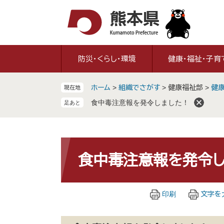
ペ
メ
ー
ニ
ジ
ュ
の
ー
先
を
防災・くらし・環境
健康・福祉・子育
頭
飛
で
ば
ホーム
>
組織でさがす
>
健康福祉部
>
健
現在地
す
し
。
て
食中毒注意報を発令しました！
本
文
へ
本
文
食中毒注意報を発令し
印刷
文字を