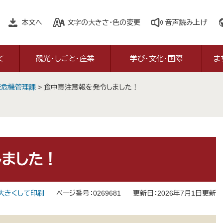
本文へ
文字の大きさ・色の変更
音声読み上げ
て
観光・しごと・産業
学び・文化・国際
ま
康危機管理課
>
食中毒注意報を発令しました！
ました！
大きくして印刷
ページ番号：0269681
更新日：2026年7月1日更新