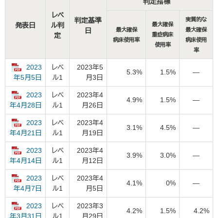
判定指標
レベ
判定基準
実質的な
発表日
ル判
最大確保
日
最大確保
最大確保
定
重症病床
病床使用率
病床使用
使用率
率
2023
レベ
2023年5
5.3%
1.5%
―
ル1
月3日
年5月5日
2023
レベ
2023年4
4.9%
1.5%
―
ル1
月26日
年4月28日
2023
レベ
2023年4
3.1%
4.5%
―
ル1
月19日
年4月21日
2023
レベ
2023年4
3.9%
3.0%
―
ル1
月12日
年4月14日
2023
レベ
2023年4
4.1%
0%
―
ル1
月5日
年4月7日
2023
レベ
2023年3
4.2%
1.5%
4.2%
ル1
月29日
年3月31日