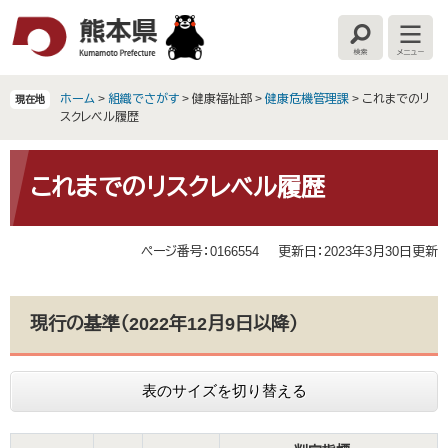
ペ
メ
ー
ニ
検
メ
ジ
ュ
索
ニ
の
ー
ュ
ー
先
を
ホーム
>
組織でさがす
>
健康福祉部
>
健康危機管理課
>
これまでのリ
現在地
頭
飛
スクレベル履歴
で
ば
す
し
本
。
て
文
これまでのリスクレベル履歴
本
文
へ
ページ番号：0166554
更新日：2023年3月30日更新
現行の基準（2022年12月9日以降）
表のサイズを切り替える