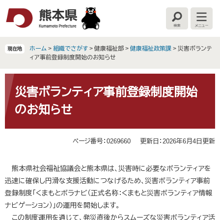
ペ
メ
ー
ニ
検
メ
ジ
ュ
索
ニ
の
ー
ュ
ー
先
を
ホーム
>
組織でさがす
>
健康福祉部
>
健康福祉政策課
>
災害ボランテ
現在地
頭
飛
ィア事前登録制度開始のお知らせ
で
ば
す
し
本
。
て
文
災害ボランティア事前登録制度開始
本
のお知らせ
文
へ
ページ番号：0269660
更新日：2026年6月4日更新
熊本県社会福祉協議会と熊本県は、災害時に必要なボランティアを
迅速に確保し円滑な支援活動につなげるため、災害ボランティア事前
登録制度「くまもとボラナビ（正式名称：くまもと災害ボランティア情報
ナビゲーション）」の運用を開始します。
この制度運用を通じて、発災直後からスムーズな災害ボランティア活