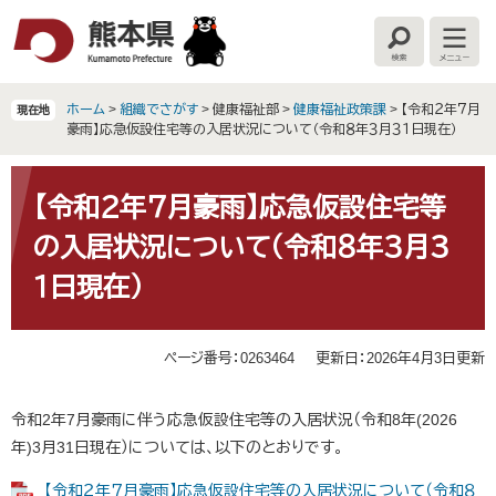
ペ
メ
ー
ニ
検
メ
ジ
ュ
索
ニ
の
ー
ュ
ー
先
を
ホーム
>
組織でさがす
>
健康福祉部
>
健康福祉政策課
>
【令和２年７月
現在地
頭
飛
豪雨】応急仮設住宅等の入居状況について（令和８年３月３１日現在）
で
ば
す
し
本
。
て
文
【令和２年７月豪雨】応急仮設住宅等
本
の入居状況について（令和８年３月３
文
へ
１日現在）
ページ番号：0263464
更新日：2026年4月3日更新
令和2年7月豪雨に伴う応急仮設住宅等の入居状況（令和8年(2026
年)3月31日現在）については、以下のとおりです。
【令和２年７月豪雨】応急仮設住宅等の入居状況について（令和８