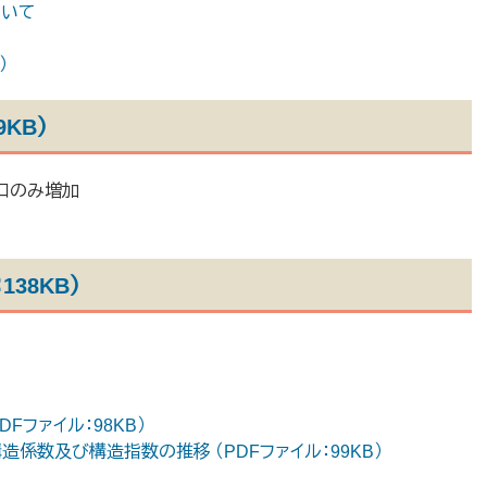
ついて
）
9KB）
人口のみ増加
138KB）
Fファイル：98KB）
造係数及び構造指数の推移 （PDFファイル：99KB）