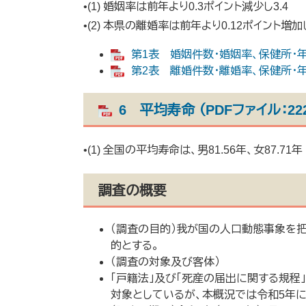
•(1) 婚姻率は前年より0.3ポイント減少し3.4
•(2) 本県の離婚率は前年より0.12ポイント増加し
第1表 婚姻件数・婚姻率、保健所・年次
第2表 離婚件数・離婚率、保健所・年次
6 平均寿命 （PDFファイル：22
•(1) 全国の平均寿命は、男81.56年、女87.71年
調査の概要
（調査の目的）我が国の人口動態事象を
的とする。
（調査の対象及び客体）
「戸籍法」及び「死産の届出に関する規程
対象としているが、本概況では令和5年