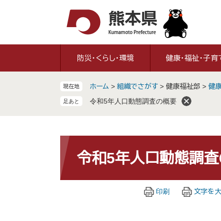
ペ
メ
ー
ニ
ジ
ュ
の
ー
先
を
防災・くらし・環境
健康・福祉・子育
頭
飛
で
ば
ホーム
>
組織でさがす
>
健康福祉部
>
健
現在地
す
し
。
て
令和5年人口動態調査の概要
本
文
へ
本
文
令和5年人口動態調査
印刷
文字を大