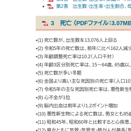
第2表 出生数・出生率・出生割合、母親
3 死亡 （PDFファイル：3.07MB
•(1) 死亡数が、出生数を13,076人上回る
•(2) 令和5年の死亡数は、前年に比べ162人減
•(3) 年齢調整死亡率は10.2（人口千対）
•(4) 年齢3区分別死亡率は、15～64歳、65歳
•(5) 死亡数が多い冬期
•(6) 全国より高い主な死因別の死亡率（人口10
•(7) 令和5年の主な死因別死亡率は、悪性新
•(8) 心不全が1位
•(9) 脳内出血は前年より1.2ポイント増加
•(10) 悪性新生物による死亡数は、男女とも8
•(11) 昭和45年、昭和60年と比較すると心
•(12) 男女ともに気管・気管支・肺がんが最多（