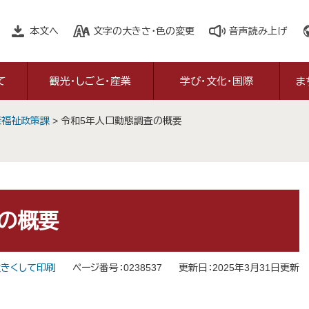
本文へ
文字の大きさ・色の変更
音声読み上げ
て
観光・しごと・産業
学び・文化・国際
ま
康福祉政策課
>
令和5年人口動態調査の概要
の概要
きくして印刷
ページ番号：0238537
更新日：2025年3月31日更新