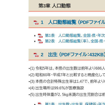
第3章 人口動態
1 人口動態総覧 （PDFファイル：
第1表 人口動態総覧、全国-県・年次別 
第2表 人口動態総覧（率）、全国-県・年
2 出生 （PDFファイル：432KB
•(1) 令和5年は、本県の出生数は前年より686
•(2) 昭和60年・平成7年と比較すると晩産化し
•(3) 本県の合計特殊出生率は1.47で、前年より
•(4) 出生場所は99.6％が医療施設
•(5) 出生時体重が2．5kg未満の出生児割合は
第1表 出生数・出生率、保健所・年次別 