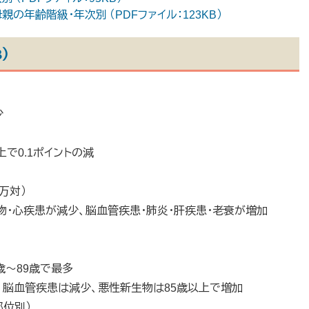
の年齢階級・年次別 （PDFファイル：123KB）
）
少
以上で0.1ポイントの減
万対）
生物・心疾患が減少、脳血管疾患・肺炎・肝疾患・老衰が増加
5歳～89歳で最多
疾患、脳血管疾患は減少、悪性新生物は85歳以上で増加
部位別）