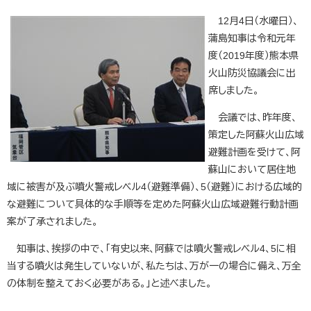
12月4日（水曜日）、
蒲島知事は令和元年
度（2019年度）熊本県
火山防災協議会に出
席しました。
会議では、昨年度、
策定した阿蘇火山広域
避難計画を受けて、阿
蘇山において居住地
域に被害が及ぶ噴火警戒レベル4（避難準備）、5（避難）における広域的
な避難について具体的な手順等を定めた阿蘇火山広域避難行動計画
案が了承されました。
知事は、挨拶の中で、「有史以来、阿蘇では噴火警戒レベル4、5に相
当する噴火は発生していないが、私たちは、万が一の場合に備え、万全
の体制を整えておく必要がある。」と述べました。