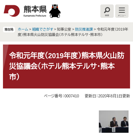
ペ
メ
ー
ニ
検
メ
ジ
ュ
索
ニ
の
ー
ュ
ー
先
を
ホーム
>
組織でさがす
>
知事公室
>
防災推進課
>
令和元年度（2019年
現在地
頭
飛
度）熊本県火山防災協議会（ホテル熊本テルサ・熊本市）
で
ば
す
し
本
。
て
文
令和元年度（2019年度）熊本県火山防
本
災協議会（ホテル熊本テルサ・熊本
文
へ
市）
ページ番号：0007410
更新日：2020年8月1日更新