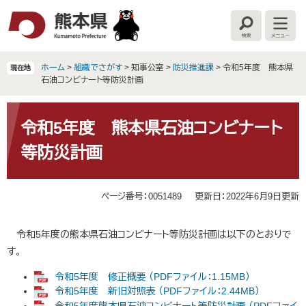
ペ
メ
ー
ニ
検
メ
ジ
ュ
索
ニ
の
ー
ュ
ー
先
を
ホーム
>
組織でさがす
>
知事公室
>
防災推進課
>
令和5年度 熊本県
現在地
頭
飛
石油コンビナート等防災計画
で
ば
す
し
本
。
て
文
令和5年度 熊本県石油コンビナート
本
等防災計画
文
へ
ページ番号：0051489
更新日：2022年6月9日更新
令和5年度の熊本県石油コンビナート等防災計画は以下のとおりで
す。
令和5年度 修正概要 （PDFファイル：1.15MB）
令和5年度 新旧対照表 （PDFファイル：2.44MB）
令和5年度熊本県石油コンビナート等防災計画 （PDFファイ