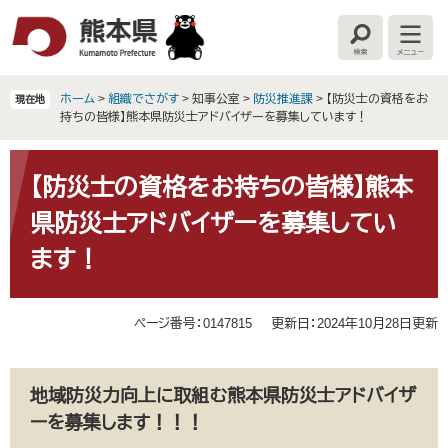
ペ
メ
ー
ニ
検
メ
ジ
ュ
索
ニ
の
ー
ュ
ー
先
を
ホーム
>
組織でさがす
>
知事公室
>
防災推進課
>
【防災士の資格をお
現在地
頭
飛
持ちの皆様】熊本県防災士アドバイザーを募集しています！
で
ば
す
し
本
。
て
文
【防災士の資格をお持ちの皆様】熊本
本
県防災士アドバイザーを募集してい
文
へ
ます！
ページ番号：0147815
更新日：2024年10月28日更新
地域防災力向上に取組む熊本県防災士アドバイザ
ーを募集します！！！