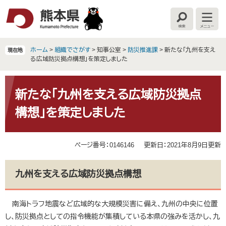
ペ
メ
ー
ニ
検
メ
ジ
ュ
索
ニ
の
ー
ュ
ー
先
を
ホーム
>
組織でさがす
>
知事公室
>
防災推進課
>
新たな「九州を支え
現在地
頭
飛
る広域防災拠点構想」を策定しました
で
ば
す
し
本
。
て
文
新たな「九州を支える広域防災拠点
本
構想」を策定しました
文
へ
ページ番号：0146146
更新日：2021年8月9日更新
九州を支える広域防災拠点構想
南海トラフ地震など広域的な大規模災害に備え、九州の中央に位置
し、防災拠点としての指令機能が集積している本県の強みを活かし、九