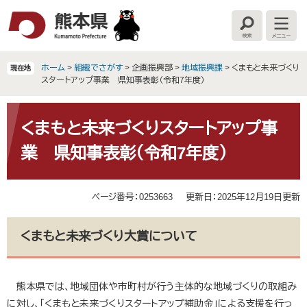
ペ
メ
ー
ニ
検
メ
ジ
ュ
索
ニ
の
ー
ュ
ー
先
を
ホーム
>
組織でさがす
>
企画振興部
>
地域振興課
>
くまもと未来づくり
現在地
頭
飛
スタートアップ事業 県知事表彰（令和7年度）
で
ば
す
し
本
。
て
文
くまもと未来づくりスタートアップ事
本
業 県知事表彰（令和7年度）
文
へ
ページ番号：0253663
更新日：2025年12月19日更新
くまもと未来づくり大賞について
熊本県では、地域団体や市町村が行う主体的な地域づくりの取組み
に対し、「くまもと未来づくりスタートアップ補助金」による支援を行っ