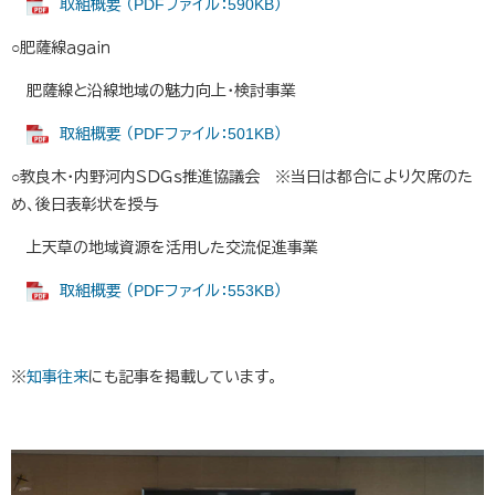
取組概要 （PDFファイル：590KB）
○肥薩線ａｇａｉｎ
肥薩線と沿線地域の魅力向上・検討事業
取組概要 （PDFファイル：501KB）
○教良木・内野河内ＳＤＧｓ推進協議会 ※当日は都合により欠席のた
め、後日表彰状を授与
上天草の地域資源を活用した交流促進事業
取組概要 （PDFファイル：553KB）
※
知事往来
にも記事を掲載しています。