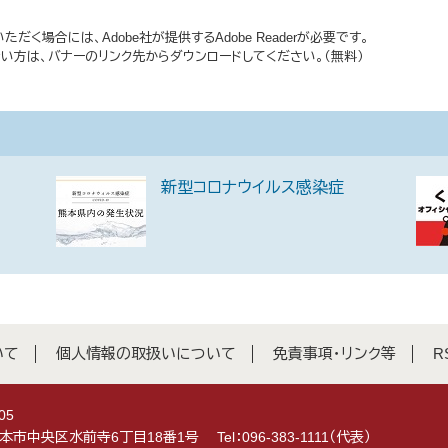
だく場合には、Adobe社が提供するAdobe Readerが必要です。
持ちでない方は、バナーのリンク先からダウンロードしてください。（無料）
新型コロナウイルス感染症
いて
個人情報の取扱いについて
免責事項・リンク等
R
05
県熊本市中央区水前寺6丁目18番1号
Tel：096-383-1111（代表）