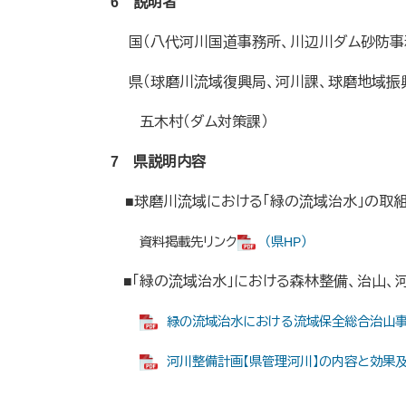
6 説明者
国（八代河川国道事務所、川辺川ダム砂防事
県（球磨川流域復興局、河川課、球磨地域振
五木村（ダム対策課）
7 県説明内容
■球磨川流域における「緑の流域治水」の取
資料掲載先リンク
（県HP）
■​「緑の流域治水」における森林整備、治山
緑の流域治水における流域保全総合治山事業の取
河川整備計画【県管理河川】の内容と効果及び事