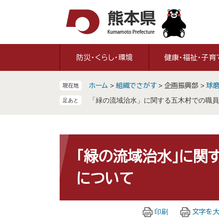
ペ
メ
ー
ニ
ジ
ュ
の
ー
先
を
防災・くらし・環境
健康・福祉・子育
頭
飛
で
ば
ホーム
>
組織でさがす
>
企画振興部
>
球
現在地
す
し
。
て
「緑の流域治水」に関する五木村での職員
本
文
へ
本
文
「緑の流域治水」に関
について
印刷
文字を大