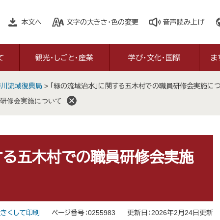
本文へ
文字の大きさ・色の変更
音声読み上げ
て
観光・しごと・産業
学び・文化・国際
ま
磨川流域復興局
>
「緑の流域治水」に関する五木村での職員研修会実施に
研修会実施について
する五木村での職員研修会実施
きくして印刷
ページ番号：0255983
更新日：2026年2月24日更新