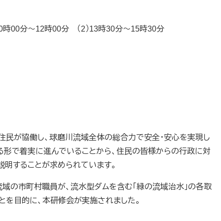
時00分～12時00分 （2）13時30分～15時30分
、住民が協働し、球磨川流域全体の総合力で安全・安心を実現し
る形で着実に進んでいることから、住民の皆様からの行政に対
説明することが求められています。
域の市町村職員が、流水型ダムを含む「緑の流域治水」の各取
とを目的に、本研修会が実施されました。